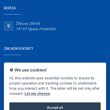
ADRESA
Žižkova 2904/8
747 07 Opava-Předměstí
ZÁKLADNÍ KONTAKTY
+420 737 218 679
🍪 We use cookies!
Hi, this website uses essential cookies to ensure its
info@bkopava.cz
proper operation and tracking cookies to understand
www.bkopava.cz
how you interact with it. The latter will be set only after
consent.
Let me choose
Accept all