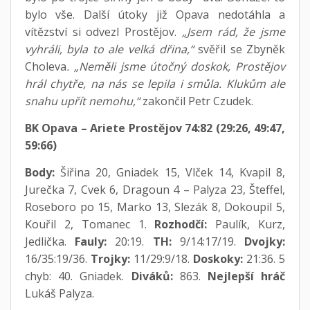
bylo vše. Další útoky již Opava nedotáhla a
vítězství si odvezl Prostějov.
„Jsem rád, že jsme
vyhráli, byla to ale velká dřina,“
svěřil se Zbyněk
Choleva
. „Neměli jsme útočný doskok, Prostějov
hrál chytře, na nás se lepila i smůla. Klukům ale
snahu upřít nemohu,“
zakončil Petr Czudek.
BK Opava – Ariete Prostějov 74:82 (29:26, 49:47,
59:66)
Body:
Šiřina 20, Gniadek 15, Vlček 14, Kvapil 8,
Jurečka 7, Cvek 6, Dragoun 4 – Palyza 23, Šteffel,
Roseboro po 15, Marko 13, Slezák 8, Dokoupil 5,
Kouřil 2, Tomanec 1.
Rozhodčí:
Paulík, Kurz,
Jedlička.
Fauly:
20:19.
TH:
9/14:17/19.
Dvojky:
16/35:19/36.
Trojky:
11/29:9/18.
Doskoky:
21:36. 5
chyb: 40. Gniadek.
Diváků:
863.
Nejlepší hráč
Lukáš Palyza.