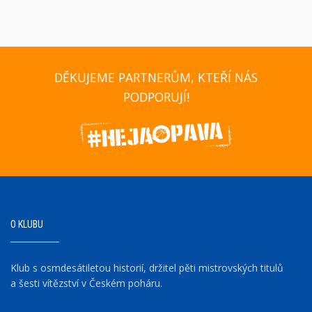
DĚKUJEME PARTNERŮM, KTEŘÍ NÁS
PODPORUJÍ!
O KLUBU
Klub s osmdesátiletou historií, držitel pěti mistrovských titulů
a šesti vítězství v Českém poháru.