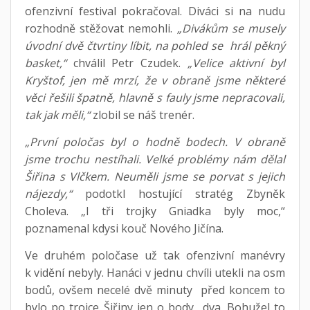
ofenzivní festival pokračoval. Diváci si na nudu
rozhodně stěžovat nemohli.
„Divákům se musely
úvodní dvě čtvrtiny líbit, na pohled se hrál pěkný
basket,“
chválil Petr Czudek.
„Velice aktivní byl
Kryštof, jen mě mrzí, že v obraně jsme některé
věci řešili špatně, hlavně s fauly jsme nepracovali,
tak jak měli,“
zlobil se náš trenér.
„První poločas byl o hodně bodech. V obraně
jsme trochu nestíhali. Velké problémy nám dělal
Šiřina s Vlčkem. Neuměli jsme se porvat s jejich
nájezdy,“
podotkl hostující stratég Zbyněk
Choleva. „I tři trojky Gniadka byly moc,“
poznamenal kdysi kouč Nového Jičína.
Ve druhém poločase už tak ofenzivní manévry
k vidění nebyly. Hanáci v jednu chvíli utekli na osm
bodů, ovšem necelé dvě minuty před koncem to
bylo po trojce Šiřiny jen o body dva. Bohužel to