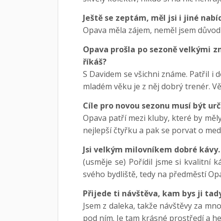
Ještě se zeptám, měl jsi i jiné nab
Opava měla zájem, neměl jsem důvod ř
Opava prošla po sezoně velkými zm
říkáš?
S Davidem se všichni známe. Patřil i 
mladém věku je z něj dobrý trenér. V
Cíle pro novou sezonu musí být urči
Opava patří mezi kluby, které by měly
nejlepší čtyřku a pak se porvat o meda
Jsi velkým milovníkem dobré kávy.
(usměje se) Pořídil jsme si kvalitní 
svého bydliště, tedy na předměstí Op
Přijede ti návštěva, kam bys ji tad
Jsem z daleka, takže návštěvy za mnou
pod ním. Je tam krásné prostředí a h