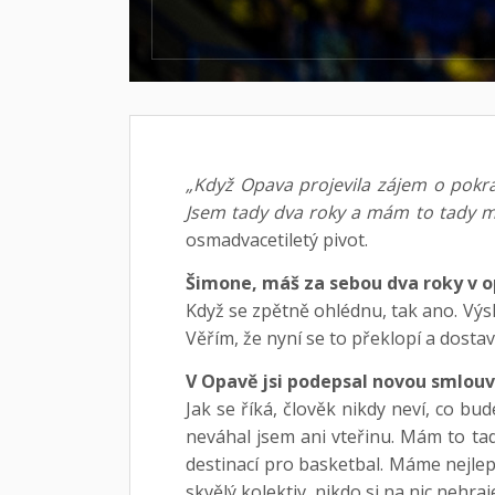
„Když Opava projevila zájem o pokra
Jsem tady dva roky a mám to tady mo
osmadvacetiletý pivot.
Šimone, máš za sebou dva roky v op
Když se zpětně ohlédnu, tak ano. Výs
Věřím, že nyní se to překlopí a dosta
V Opavě jsi podepsal novou smlouvu
Jak se říká, člověk nikdy neví, co bu
neváhal jsem ani vteřinu. Mám to tad
destinací pro basketbal. Máme nejle
skvělý kolektiv, nikdo si na nic nehra