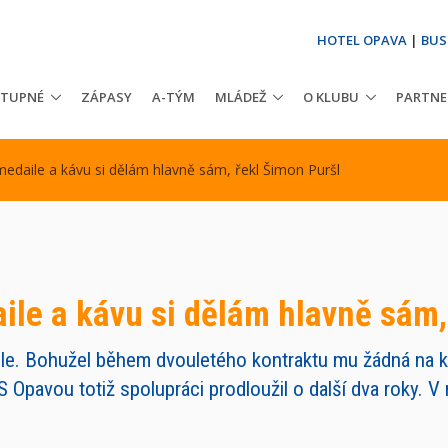
HOTEL OPAVA
|
BUS
STUPNÉ
ZÁPASY
A-TÝM
MLÁDEŽ
O KLUBU
PARTNE
edaile a kávu si dělám hlavně sám, řekl Šimon Puršl
ile a kávu si dělám hlavně sám,
aile. Bohužel během dvouletého kontraktu mu žádná na 
 Opavou totiž spolupráci prodloužil o další dva roky. V