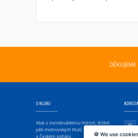
DĚKUJEME 
O KLUBU
ADRES
Klub s osmdesátiletou historií, držitel
pěti mistrovských titulů a šesti vítězství
🍪 We use cookies
v Českém poháru.