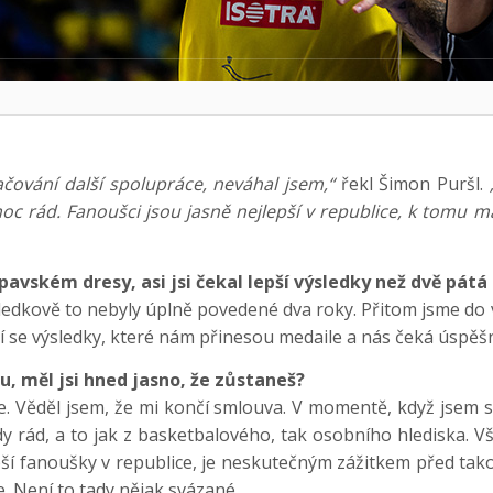
čování další spolupráce, neváhal jsem,“
řekl Šimon Puršl.
c rád. Fanoušci jsou jasně nejlepší v republice, k tomu m
avském dresy, asi jsi čekal lepší výsledky než dvě pátá
ledkově to nebyly úplně povedené dva roky. Přitom jsme do v
ví se výsledky, které nám přinesou medaile a nás čeká úspěš
, měl jsi hned jasno, že zůstaneš?
de. Věděl jsem, že mi končí smlouva. V momentě, když jsem s
y rád, a to jak z basketbalového, tak osobního hlediska. Vš
pší fanoušky v republice, je neskutečným zážitkem před tak
je. Není to tady nějak svázané.