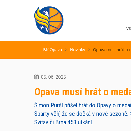
V
BK Opava
Novinky
Opava musí hrát o m
05. 06. 2025
Opava musí hrát o meda
Šimon Puršl přišel hrát do Opavy o med
Sparty věří, že se dočká v nové sezoně. S
Svitav či Brna 453 utkání.