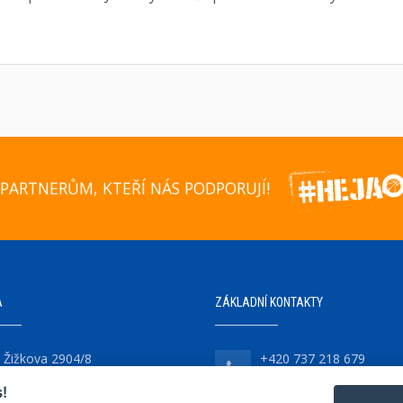
PARTNERŮM, KTEŘÍ NÁS PODPORUJÍ!
A
ZÁKLADNÍ KONTAKTY
Žižkova 2904/8
+420 737 218 679
747 07 Opava-Předměstí
!