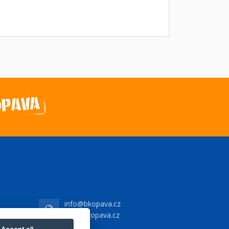
info@bkopava.cz
www.bkopava.cz