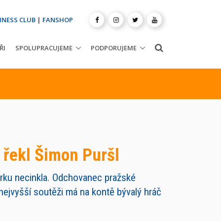
INESS CLUB
|
FANSHOP
ŘI
SPOLUPRACUJEME
PODPORUJEME
 řekl Šimon Puršl
krku necinkla. Odchovanec pražské
 nejvyšší soutěži má na kontě bývalý hráč