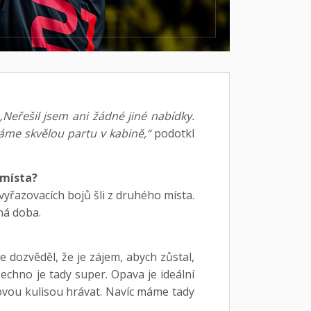
„Neřešil jsem ani žádné jiné nabídky.
áme skvělou partu v kabině,“
podotkl
 místa?
yřazovacích bojů šli z druhého místa.
ná doba.
e dozvěděl, že je zájem, abych zůstal,
echno je tady super. Opava je ideální
ovou kulisou hrávat. Navíc máme tady