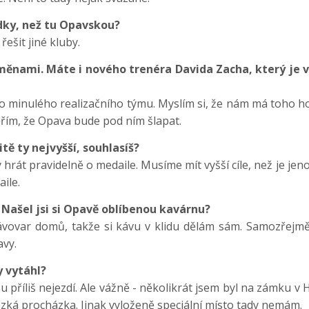
ídky, než tu Opavskou?
ešit jiné kluby.
ěnami. Máte i nového trenéra Davida Zacha, který je 
do minulého realizačního týmu. Myslím si, že nám má toho ho
ěřím, že Opava bude pod ním šlapat.
tě ty nejvyšší, souhlasíš?
 hrát pravidelně o medaile. Musíme mít vyšší cíle, než je je
ile.
 Našel jsi si Opavě oblíbenou kavárnu?
kávovar domů, takže si kávu v klidu dělám sám. Samozřejmě, 
avy.
y vytáhl?
 příliš nejezdí. Ale vážně - několikrát jsem byl na zámku v H
ezká procházka. Jinak vyloženě speciální místo tady nemám.