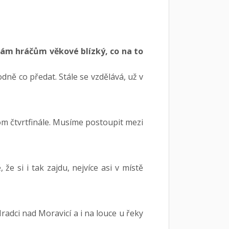
vám hráčům věkové blízký, co na to
dně co předat. Stále se vzdělává, už v
nom čtvrtfinále. Musíme postoupit mezi
že si i tak zajdu, nejvíce asi v místě
radci nad Moravicí a i na louce u řeky