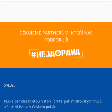
DĚKUJEME PARTNERŮM, KTEŘÍ NÁS
PODPORUJÍ!
O KLUBU
Klub s osmdesátiletou historií, držitel pěti mistrovských titulů
a šesti vítězství v Českém poháru.