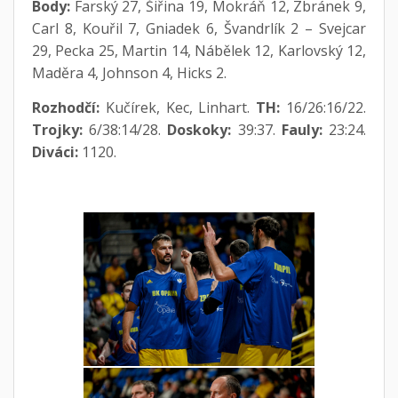
Body:
Farský 27, Šiřina 19, Mokráň 12, Zbránek 9,
Carl 8, Kouřil 7, Gniadek 6, Švandrlík 2 – Svejcar
29, Pecka 25, Martin 14, Nábělek 12, Karlovský 12,
Maděra 4, Johnson 4, Hicks 2.
Rozhodčí:
Kučírek, Kec, Linhart.
TH:
16/26:16/22.
Trojky:
6/38:14/28.
Doskoky:
39:37.
Fauly:
23:24.
Diváci:
1120.