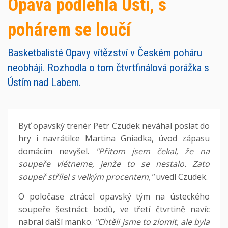
Opava podlehla Ústí, s
pohárem se loučí
Basketbalisté Opavy vítězství v Českém poháru
neobhájí. Rozhodla o tom čtvrtfinálová porážka s
Ústím nad Labem.
Byť opavský trenér Petr Czudek neváhal poslat do
hry i navrátilce Martina Gniadka, úvod zápasu
domácím nevyšel.
"Přitom jsem čekal, že na
soupeře vlétneme, jenže to se nestalo. Zato
soupeř střílel s velkým procentem,"
uvedl Czudek.
O poločase ztrácel opavský tým na ústeckého
soupeře šestnáct bodů, ve třetí čtvrtině navíc
nabral další manko.
"Chtěli jsme to zlomit, ale byla