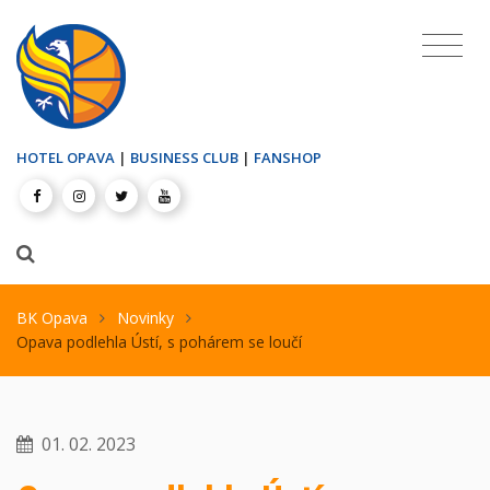
HOTEL OPAVA
|
BUSINESS CLUB
|
FANSHOP
BK Opava
Novinky
Opava podlehla Ústí, s pohárem se loučí
01. 02. 2023