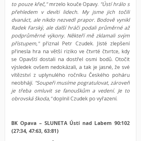
to pouze křeč,"
mrzelo kouče Opavy.
"Ústí hrálo s
přehledem v devíti lidech. My jsme jich točili
dvanáct, ale nikdo nezvedl prapor. Bodově vynikl
Radek Farský, ale další hráči podali průměrné až
podprůměrné výkony. Někteří mě zklamali svým
přístupem,"
přiznal Petr Czudek. Jisté zlepšení
přinesla hra na větší riziko ve čtvrté čtvrtce, kdy
se Opavští dostali na dostřel osmi bodů. Otočit
výsledek ovšem nedokázali, a tak je jasné, že své
vítězství z uplynulého ročníku Českého poháru
neobhájí.
"Soupeři musíme pogratulovat, zároveň
je třeba omluvit se fanouškům a vedení. Je to
obrovská škoda,"
doplnil Czudek po vyřazení.
BK Opava – SLUNETA Ústí nad Labem 90:102
(27:34, 47:63, 63:81)