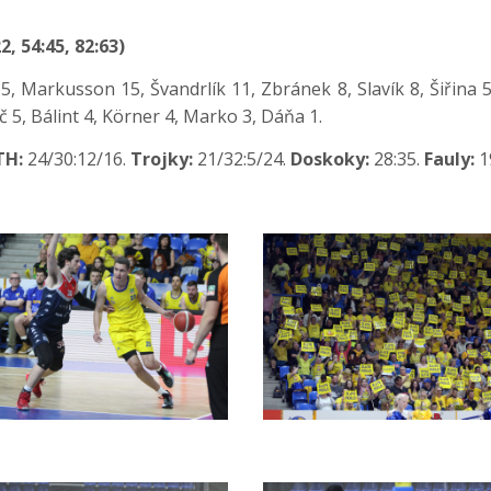
, 54:45, 82:63)
, Markusson 15, Švandrlík 11, Zbránek 8, Slavík 8, Šiřina 5
č 5, Bálint 4, Körner 4, Marko 3, Dáňa 1.
TH:
24/30:12/16.
Trojky:
21/32:5/24.
Doskoky:
28:35.
Fauly:
1