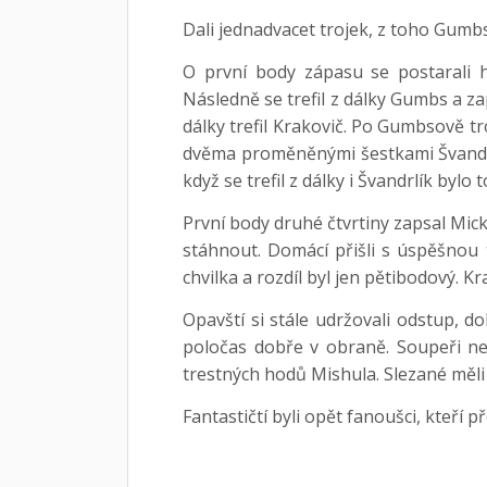
Dali jednadvacet trojek, z toho Gumb
O první body zápasu se postarali 
Následně se trefil z dálky Gumbs a zap
dálky trefil Krakovič. Po Gumbsově tro
dvěma proměněnými šestkami Švandrlí
když se trefil z dálky i Švandrlík bylo t
První body druhé čtvrtiny zapsal Mick
stáhnout. Domácí přišli s úspěšnou 
chvilka a rozdíl byl jen pětibodový. K
Opavští si stále udržovali odstup, d
poločas dobře v obraně. Soupeři ned
trestných hodů Mishula. Slezané měli 
Fantastičtí byli opět fanoušci, kteří 