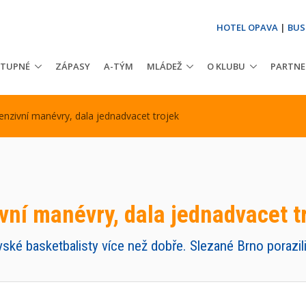
HOTEL OPAVA
|
BUS
STUPNÉ
ZÁPASY
A-TÝM
MLÁDEŽ
O KLUBU
PARTNE
nzivní manévry, dala jednadvacet trojek
vní manévry, dala jednadvacet t
ské basketbalisty více než dobře. Slezané Brno porazili