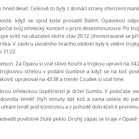
s hned deset. Celkově to byly z domácí strany ofenzivní mané
hosté, když se zpod koše prosadil Bálínt. Opavskou odpo
očal svůj střelecký koncert v první desetiminutovce. Po trojc
jce svítil na ukazateli skóre stav 20:12. Jihomoravané se př
ka. V závěru úvodního hracího období byly k vidění trojky 
o 31:22.
elson. Za Opavu si vzal slovo Kouřil a trojkou upravil na 34
trojkovou střelou v podání Gumbse a když se na koš pověs
rakovič upravoval na 43:38 a trenér Czudek si vzal time.
obrou střeleckou úspěšností je držel Gumbs. V poločase ve
ovolila téměř čtyři minuty dát koš a sama utekla do patn
utkání tvrdě pod kontrolou a v pohodě dokráčeli k prvnímu v
předvedli pověstné žluté peklo. Druhý zápas se hraje v Opavě 