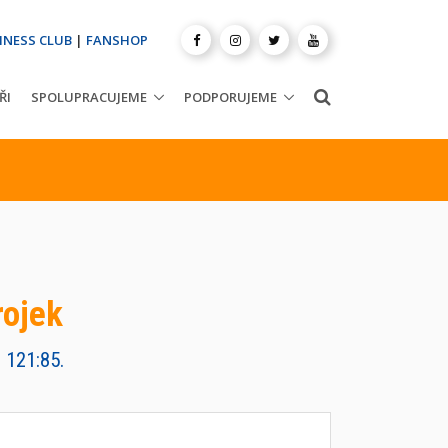
INESS CLUB
|
FANSHOP
ŘI
SPOLUPRACUJEME
PODPORUJEME
rojek
 121:85.