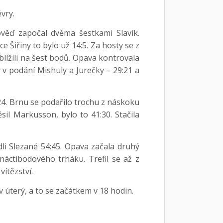
vry.
věď započal dvěma šestkami Slavík.
e Šiřiny to bylo už 14:5. Za hosty se z
iblížili na šest bodů. Opava kontrovala
v podání Mishuly a Jurečky – 29:21 a
:24. Brnu se podařilo trochu z náskoku
il Markusson, bylo to 41:30. Stačila
dli Slezané 54:45. Opava začala druhý
áctibodového trháku. Trefil se až z
ítězství.
v úterý, a to se začátkem v 18 hodin.