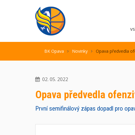
V
BK Opava
Novinky
Opava předvedla ofe
02. 05. 2022
Opava předvedla ofenzi
První semifinálový zápas dopadl pro opav