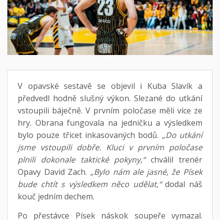
V opavské sestavě se objevil i Kuba Slavík a
předvedl hodně slušný výkon. Slezané do utkání
vstoupili báječně. V prvním poločase měli více ze
hry. Obrana fungovala na jedničku a výsledkem
bylo pouze třicet inkasovaných bodů.
„Do utkání
jsme vstoupili dobře. Kluci v prvním poločase
plnili dokonale taktické pokyny,“
chválil trenér
Opavy David Zach.
„Bylo nám ale jasné, že Písek
bude chtít s výsledkem něco udělat,“
dodal náš
kouč jedním dechem.
Po přestávce Písek náskok soupeře vymazal.