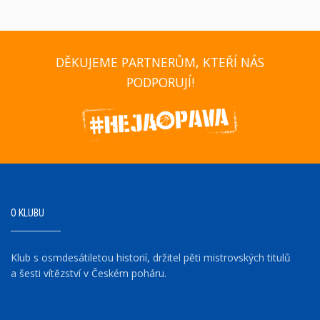
DĚKUJEME PARTNERŮM, KTEŘÍ NÁS
PODPORUJÍ!
O KLUBU
Klub s osmdesátiletou historií, držitel pěti mistrovských titulů
a šesti vítězství v Českém poháru.