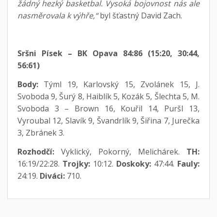
žádný hezký basketbal. Vysoká bojovnost nás ale
nasměrovala k výhře,“
byl šťastný David Zach.
Sršni Písek – BK Opava 84:86 (15:20, 30:44,
56:61)
Body:
Týml 19, Karlovský 15, Zvolánek 15, J.
Svoboda 9, Šurý 8, Haiblík 5, Kozák 5, Šlechta 5, M.
Svoboda 3 – Brown 16, Kouřil 14, Puršl 13,
Vyroubal 12, Slavík 9, Švandrlík 9, Šiřina 7, Jurečka
3, Zbránek 3.
Rozhodčí:
Vyklický, Pokorný, Melichárek.
TH:
16:19/22:28.
Trojky:
10:12.
Doskoky:
47:44.
Fauly:
24:19.
Diváci:
710.