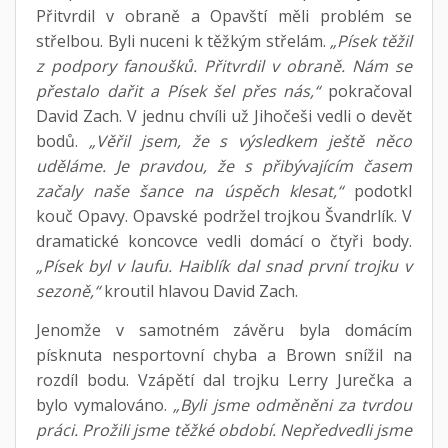
Přitvrdil v obraně a Opavští měli problém se
střelbou. Byli nuceni k těžkým střelám.
„Písek těžil
z podpory fanoušků. Přitvrdil v obraně. Nám se
přestalo dařit a Písek šel přes nás,“
pokračoval
David Zach. V jednu chvíli už Jihočeši vedli o devět
bodů.
„Věřil jsem, že s výsledkem ještě něco
uděláme. Je pravdou, že s přibývajícím časem
začaly naše šance na úspěch klesat,“
podotkl
kouč Opavy. Opavské podržel trojkou Švandrlík. V
dramatické koncovce vedli domácí o čtyři body.
„Písek byl v laufu. Haiblík dal snad první trojku v
sezoně,“
kroutil hlavou David Zach.
Jenomže v samotném závěru byla domácím
písknuta nesportovní chyba a Brown snížil na
rozdíl bodu. Vzápětí dal trojku Lerry Jurečka a
bylo vymalováno.
„Byli jsme odměněni za tvrdou
práci. Prožili jsme těžké období. Nepředvedli jsme