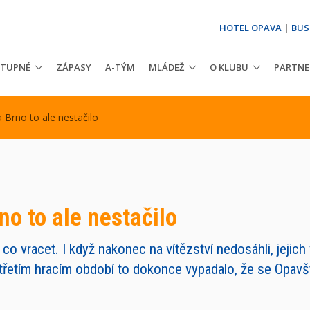
HOTEL OPAVA
|
BUS
STUPNÉ
ZÁPASY
A-TÝM
MLÁDEŽ
O KLUBU
PARTNE
 Brno to ale nestačilo
no to ale nestačilo
co vracet. I když nakonec na vítězství nedosáhli, jejich
třetím hracím období to dokonce vypadalo, že se Opavšt