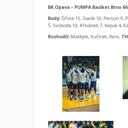
BK Opava – PUMPA Baslket Brno 66:76
Body:
Šiřina 15, Slavík 10, Person 9, 
Š. Svoboda 10, Křivánek 7, Kejval 4, Ka
Rozhodčí:
Matějek, Kučírek, Renc.
TH