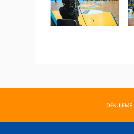
DĚKUJEME 