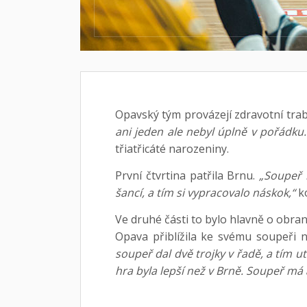
Opavský tým provázejí zdravotní trab
ani jeden ale nebyl úplně v pořádku.
třiatřicáté narozeniny.
První čtvrtina patřila Brnu.
„Soupeř 
šancí, a tím si vypracovalo náskok,“
ko
Ve druhé části to bylo hlavně o obr
Opava přiblížila ke svému soupeři n
soupeř dal dvě trojky v řadě, a tím ut
hra byla lepší než v Brně. Soupeř má a