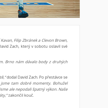
 Kavan, Filip Zbránek a Clevon Brown,
vid Zach, který v sobotu oslavil své
em. Brno nám dávalo body z druhých
tě,“
dodal David Zach. Po přestávce se
li jsme tam dobré momenty. Bohužel
jsme ale nepodali špatný výkon. Naše
áty,“
zakončil kouč.