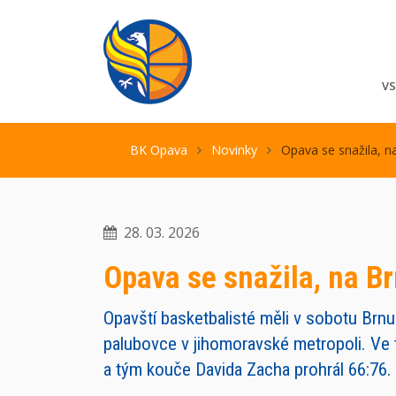
V
BK Opava
Novinky
Opava se snažila, na
28. 03. 2026
Opava se snažila, na Br
Opavští basketbalisté měli v sobotu Brnu 
palubovce v jihomoravské metropoli. Ve 
a tým kouče Davida Zacha prohrál 66:76.