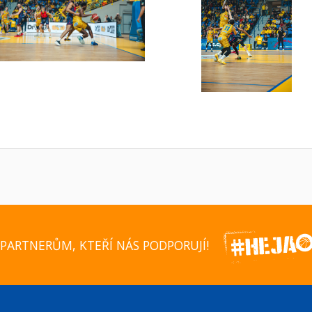
PARTNERŮM, KTEŘÍ NÁS PODPORUJÍ!