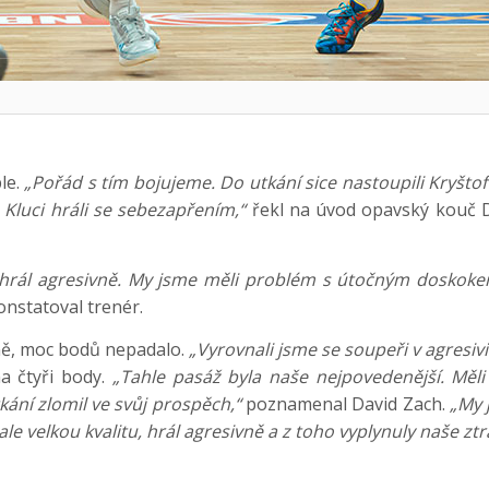
le.
„Pořád s tím bojujeme. Do utkání sice nastoupili Kryštof
 Kluci hráli se sebezapřením,“
řekl na úvod opavský kouč Da
hrál agresivně. My jsme měli problém s útočným doskok
nstatoval trenér.
aně, moc bodů nepadalo.
„Vyrovnali jsme se soupeři v agresivi
a čtyři body.
„Tahle pasáž byla naše nejpovedenější. Mě
kání zlomil ve svůj prospěch,“
poznamenal David Zach.
„My 
le velkou kvalitu, hrál agresivně a z toho vyplynuly naše ztr