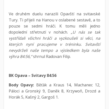
Ve druhém duelu narazili Opavští na svitavské
Tury. Ti přijeli na Hanou v oslabené sestavě, a to
pouze se sedmi hráči. K tomu měli jedno
dopolední střetnutí v nohách.
„U nás se tak
vystřídali všichni hráči a vyzkoušeli si věci, na
kterých nyní pracujeme v tréninku. Svitavští
nevydrželi naše tempo a výsledkem byla naše
výhra 84:56,“
shrnul Radovan Filip.
BK Opava – Svitavy 84:56
Body Opavy:
Běťák a Kraus 14, Machanec 12,
Páloci a Gronský 9, Daněk 8, Krzywoň, Drozd a
Horák 5, Kašný 2, Gargoš 1.