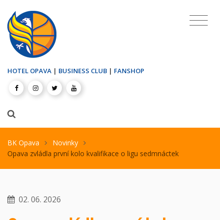
HOTEL OPAVA
|
BUSINESS CLUB
|
FANSHOP
BK Opava
Novinky
Opava zvládla první kolo kvalifikace o ligu sedmnáctek
02. 06. 2026