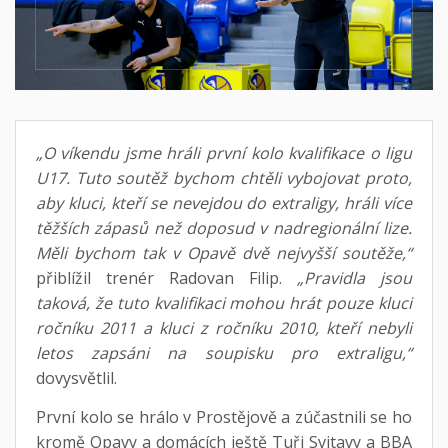
„O víkendu jsme hráli první kolo kvalifikace o ligu
U17. Tuto soutěž bychom chtěli vybojovat proto,
aby kluci, kteří se nevejdou do extraligy, hráli více
těžších zápasů než doposud v nadregionální lize.
Měli bychom tak v Opavě dvě nejvyšší soutěže,“
přiblížil trenér Radovan Filip.
„Pravidla jsou
taková, že tuto kvalifikaci mohou hrát pouze kluci
ročníku 2011 a kluci z ročníku 2010, kteří nebyli
letos zapsáni na soupisku pro extraligu,“
dovysvětlil.
První kolo se hrálo v Prostějově a zúčastnili se ho
kromě Opavy a domácích ještě Tuři Svitavy a BBA