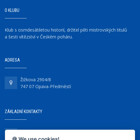
O KLUBU
Klub s osmdesátiletou historií, držitel pěti mistrovských titulů
a šesti vítězství v Českém poháru.
ADRESA
Žižkova 2904/8
747 07 Opava-Předměstí
ZÁKLADNÍ KONTAKTY
+420 737 218 679
🍪 We use cookies!