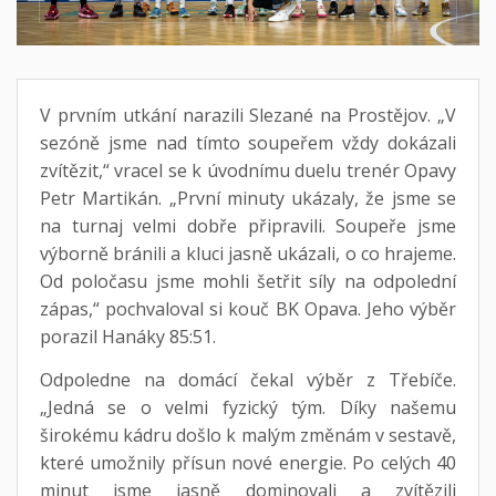
V prvním utkání narazili Slezané na Prostějov. „V
sezóně jsme nad tímto soupeřem vždy dokázali
zvítězit,“ vracel se k úvodnímu duelu trenér Opavy
Petr Martikán. „První minuty ukázaly, že jsme se
na turnaj velmi dobře připravili. Soupeře jsme
výborně bránili a kluci jasně ukázali, o co hrajeme.
Od poločasu jsme mohli šetřit síly na odpolední
zápas,“ pochvaloval si kouč BK Opava. Jeho výběr
porazil Hanáky 85:51.
Odpoledne na domácí čekal výběr z Třebíče.
„Jedná se o velmi fyzický tým. Díky našemu
širokému kádru došlo k malým změnám v sestavě,
které umožnily přísun nové energie. Po celých 40
minut jsme jasně dominovali a zvítězili