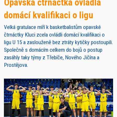
Opavská čtrnáctka ovládla
domácí kvalifikaci o ligu
Velká gratulace míří k basketbalistům opavské
čtrnáctky Kluci zcela ovládli domácí kvalifikaci o
ligu U 15 a zaslouženě bez ztráty kytičky postoupili.
Společně s domácím celkem do bojů o postup
zasáhly taky týmy z Třebíče, Nového Jičína a
Prostějova.