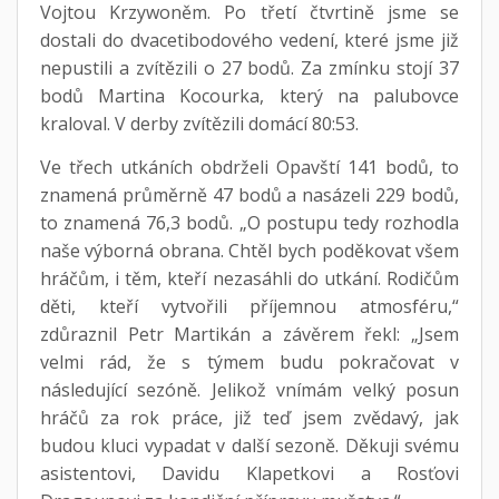
Vojtou Krzywoněm. Po třetí čtvrtině jsme se
dostali do dvacetibodového vedení, které jsme již
nepustili a zvítězili o 27 bodů. Za zmínku stojí 37
bodů Martina Kocourka, který na palubovce
kraloval. V derby zvítězili domácí 80:53.
Ve třech utkáních obdrželi Opavští 141 bodů, to
znamená průměrně 47 bodů a nasázeli 229 bodů,
to znamená 76,3 bodů. „O postupu tedy rozhodla
naše výborná obrana. Chtěl bych poděkovat všem
hráčům, i těm, kteří nezasáhli do utkání. Rodičům
děti, kteří vytvořili příjemnou atmosféru,“
zdůraznil Petr Martikán a závěrem řekl: „Jsem
velmi rád, že s týmem budu pokračovat v
následující sezóně. Jelikož vnímám velký posun
hráčů za rok práce, již teď jsem zvědavý, jak
budou kluci vypadat v další sezoně. Děkuji svému
asistentovi, Davidu Klapetkovi a Rosťovi