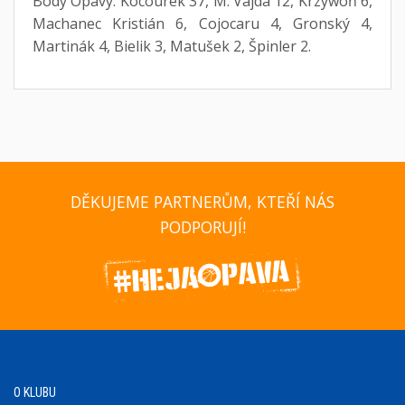
Body Opavy: Kocourek 37, M. Vajda 12, Krzywoň 6,
Machanec Kristián 6, Cojocaru 4, Gronský 4,
Martinák 4, Bielik 3, Matušek 2, Špinler 2.
DĚKUJEME PARTNERŮM, KTEŘÍ NÁS
PODPORUJÍ!
O KLUBU