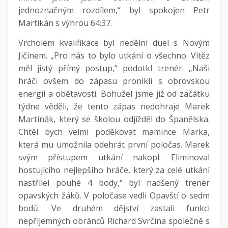
jednoznačným rozdílem,“ byl spokojen Petr
Martikán s výhrou 64:37.
Vrcholem kvalifikace byl nedělní duel s Novým
Jičínem. „Pro nás to bylo utkání o všechno. Vítěz
měl jistý přímý postup,“ podotkl trenér. „Naši
hráči ovšem do zápasu pronikli s obrovskou
energii a obětavostí. Bohužel jsme již od začátku
týdne věděli, že tento zápas nedohraje Marek
Martinák, který se školou odjížděl do Španělska.
Chtěl bych velmi poděkovat mamince Marka,
která mu umožnila odehrát první poločas. Marek
svým přístupem utkání nakopl. Eliminoval
hostujícího nejlepšího hráče, který za celé utkání
nastřílel pouhé 4 body,“ byl nadšený trenér
opavských žáků. V poločase vedli Opavští o sedm
bodů. Ve druhém dějství zastali funkci
nepříjemných obránců Richard Svrčina společně s