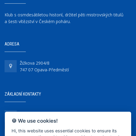
Klub s osmdesátiletou historií, držitel pěti mistrovských titulů
a šesti vítězství v Českém poháru.
ADRESA
Žižkova 2904/8
747 07 Opava-Předměstí
ZÁKLADNÍ KONTAKTY
+420 737 218 679
🍪 We use cookies!
Hi, this website uses essential cookies to ensure its
info@bkopava.cz