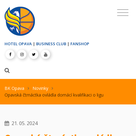
HOTEL OPAVA
|
BUSINESS CLUB
|
FANSHOP
BK Opava
Novinky
Opavská čtrnáctka ovládla domácí kvalifikaci o ligu
21. 05. 2024