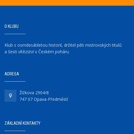
O KLUBU
Klub s osmdesátiletou historií, držitel pěti mistrovských titulů
a šesti vítězství v Českém poháru.
ADRESA
Žižkova 2904/8
747 07 Opava-Předměstí
ZÁKLADNÍ KONTAKTY