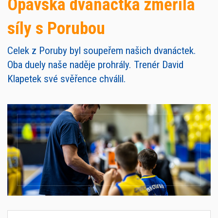
Opavská dvanáctka změřila
síly s Porubou
Celek z Poruby byl soupeřem našich dvanáctek.
Oba duely naše naděje prohrály. Trenér David
Klapetek své svěřence chválil.