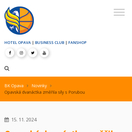
HOTEL OPAVA
|
BUSINESS CLUB
|
FANSHOP
BK Opava
Novinky
Opavská dvanáctka změřila síly s Porubou
15. 11. 2024