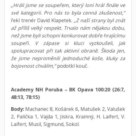
„Hráli jsme se soupeřem, který loni hrál finále ve
své kategorii. Pro nás to byla cenná zkušenost,“
řekl trenér David Klapetek.
„Z naší strany byl znát
až příliš velký respekt. Trvalo nám nějakou dobu,
než jsme byli schopni konkurovat dobře hrajícímu
soupeři. V zápase si kluci vyzkoušeli, jak
spolupracovat při tak aktivní obraně. Škoda jen,
že jsme neproměnili jednoduché koše, kluky za
bojovnost chválím,“
podotkl kouč.
Academy NH Poruba – BK Opava 100:20 (26:7,
48:13, 78:15)
Body:
Machanec 8, Košárek 6, Matušek 2, Valušek
2, Palička 1, Vajda 1, Jiskra, Kramný, H. Laifert, V.
Laifert, Musil, Sigmund, Sokol.