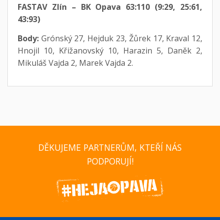
FASTAV Zlín – BK Opava 63:110 (9:29, 25:61,
43:93)
Body:
Grónský 27, Hejduk 23, Žůrek 17, Kraval 12,
Hnojil 10, Křižanovský 10, Harazin 5, Daněk 2,
Mikuláš Vajda 2, Marek Vajda 2.
DĚKUJEME PARTNERŮM, KTEŘÍ NÁS
PODPORUJÍ!