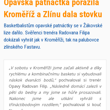
Opavská patnáctka porazila
Kroměříž a Zlínu dala stovku
Basketbalistům opavské patnáctky se v Žákovské
lize dařilo. Svěřenci trenéra Radovana Filipa
dokázali vyhrát jak v Kroměříži, tak na palubovce
zlínského Fastavu.
„V sobotu v Kroměříži jsme začali aktivně a díky
rychlému a kombinačnímu basketu si vybudovali
náskok dvanácti bodů,“
pochvaloval si trenér
Opavy Radovan Filip.
„Následně domácí zalezli v
pěti do bedny a my jsme se hůře prosazovali.
Nakonec jsme ale utkání vyhráli s
třináctibodovým rozdílem,“
pochvaloval si kouč