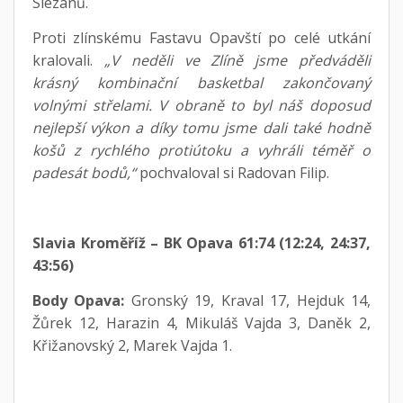
Slezanů.
Proti zlínskému Fastavu Opavští po celé utkání
kralovali.
„V neděli ve Zlíně jsme předváděli
krásný kombinační basketbal zakončovaný
volnými střelami. V obraně to byl náš doposud
nejlepší výkon a díky tomu jsme dali také hodně
košů z rychlého protiútoku a vyhráli téměř o
padesát bodů,“
pochvaloval si Radovan Filip.
Slavia Kroměříž – BK Opava 61:74 (12:24, 24:37,
43:56)
Body Opava:
Gronský 19, Kraval 17, Hejduk 14,
Žůrek 12, Harazin 4, Mikuláš Vajda 3, Daněk 2,
Křižanovský 2, Marek Vajda 1.