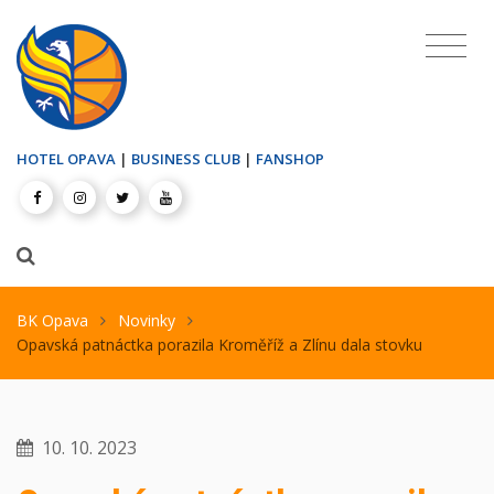
HOTEL OPAVA
|
BUSINESS CLUB
|
FANSHOP
BK Opava
Novinky
Opavská patnáctka porazila Kroměříž a Zlínu dala stovku
10. 10. 2023