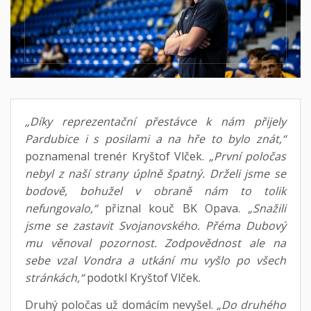
„Díky reprezentační přestávce k nám přijely
Pardubice i s posilami a na hře to bylo znát,“
poznamenal trenér Kryštof Vlček.
„První poločas
nebyl z naší strany úplně špatný. Drželi jsme se
bodově, bohužel v obraně nám to tolik
nefungovalo,“
přiznal kouč BK Opava.
„Snažili
jsme se zastavit Svojanovského. Přéma Dubový
mu věnoval pozornost. Zodpovědnost ale na
sebe vzal Vondra a utkání mu vyšlo po všech
stránkách,“
podotkl Kryštof Vlček.
Druhý poločas už domácím nevyšel.
„Do druhého