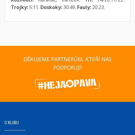
Trojky:
5:11.
Doskoky:
30:49.
Fauly:
20:23.
DĚKUJEME PARTNERŮM, KTEŘÍ NÁS
PODPORUJÍ!
O KLUBU