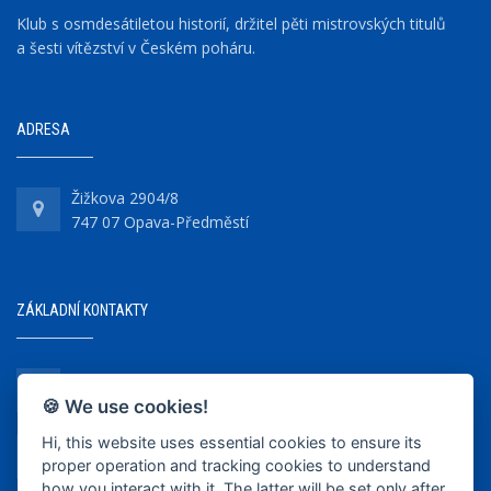
Klub s osmdesátiletou historií, držitel pěti mistrovských titulů
a šesti vítězství v Českém poháru.
ADRESA
Žižkova 2904/8
747 07 Opava-Předměstí
ZÁKLADNÍ KONTAKTY
+420 737 218 679
🍪 We use cookies!
Hi, this website uses essential cookies to ensure its
info@bkopava.cz
proper operation and tracking cookies to understand
www.bkopava.cz
how you interact with it. The latter will be set only after