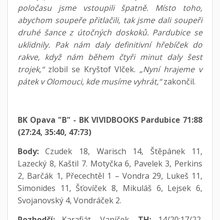
poločasu jsme vstoupili špatně. Místo toho,
abychom soupeře přitlačili, tak jsme dali soupeři
druhé šance z útočných doskoků. Pardubice se
uklidnily. Pak nám daly definitivní hřebíček do
rakve, když nám během čtyři minut daly šest
trojek,“
zlobil se Kryštof Vlček.
„Nyní hrajeme v
pátek v Olomouci, kde musíme vyhrát,“
zakončil.
BK Opava "B" - BK VIVIDBOOKS Pardubice 71:88
(27:24, 35:40, 47:73)
Body:
Czudek 18, Warisch 14, Štěpánek 11,
Lazecký 8, Kaštil 7. Motyčka 6, Pavelek 3, Perkins
2, Barčák 1, Přecechtěl 1 – Vondra 29, Lukeš 11,
Simonides 11, Šťovíček 8, Mikuláš 6, Lejsek 6,
Svojanovský 4, Vondráček 2.
Rozhodčí:
Karafiát, Vaníček.
TH:
14/20:17/22.