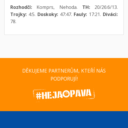
Rozhodčí:
Komprs, Nehoda.
TH:
20/26:6/13.
Trojky:
4:5.
Doskoky:
47:47.
Fauly:
17:21.
Diváci:
78.
DĚKUJEME PARTNERŮM, KTEŘÍ NÁS
PODPORUJÍ!