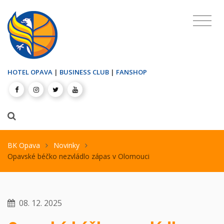
HOTEL OPAVA
|
BUSINESS CLUB
|
FANSHOP
BK Opava
Novinky
Opavské béčko nezvládlo zápas v Olomouci
08. 12. 2025