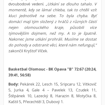
dvoubodové vedení.
„Utkání se dlouho tahalo. V
momentě, kdy se lámal chleba, tak to chtěli vzít
kluci jednotlivě na sebe. To byla chyba. Byť
domácí mají tým složený z hráčů z různých částí
nejen olomouckého kraje, působili více
týmovějším dojmem, než my. A to je špatně.
Nakonec jsme utkání prohráli. Musíme se dostat
do pohody a odstranit věci, které nám nefungují,“
zakončil Kryštof Vlček.
Basketbal Olomouc - BK Opava "B" 72:67 (20:24,
39:41, 56:58)
Body:
Pekárek 22, Lesch 15, Sripcaru 12, Vítkovič
5, Jurka 4, Gale 4 – Pavelek 13, Czudek 11,
Štěpánek 10, Lazecký 8, Harazin 8, Motyčka 8,
Kaštil 5, Přecechtěl 3, Dubový 1.