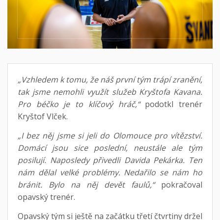
„Vzhledem k tomu, že náš první tým trápí zranění,
tak jsme nemohli využít služeb Kryštofa Kavana.
Pro béčko je to klíčový hráč,“
podotkl trenér
Kryštof Vlček.
„I bez něj jsme si jeli do Olomouce pro vítězství.
Domácí jsou sice poslední, neustále ale tým
posilují. Naposledy přivedli Davida Pekárka. Ten
nám dělal velké problémy. Nedařilo se nám ho
bránit. Bylo na něj devět faulů,“
pokračoval
opavský trenér.
Opavský tým si ještě na začátku třetí čtvrtiny držel