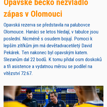
Opavské béčko nezvládlo
zápas v Olomouci
Opavská rezerva se představila na palubovce
Olomouce. Hanáci se letos hledají, v tabulce jsou
poslední. Nicméně s osudem bojují. Pomoci k
lepším zítřkům jim má devětadvacetiletý David
Pekárek. Ten nakonec byl opavským katem.
Slezanům dal 22 bodů. K tomu přidal osm doskoků
a tři asistence a vydatnou měrou se podílel na
vítězství 72:67.