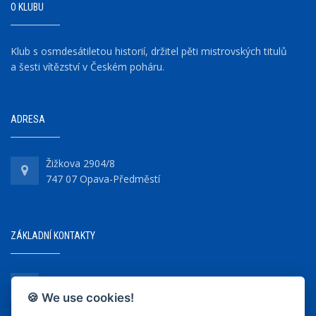
O KLUBU
Klub s osmdesátiletou historií, držitel pěti mistrovských titulů
a šesti vítězství v Českém poháru.
ADRESA
Žižkova 2904/8
747 07 Opava-Předměstí
ZÁKLADNÍ KONTAKTY
+420 737 218 679
🍪 We use cookies!