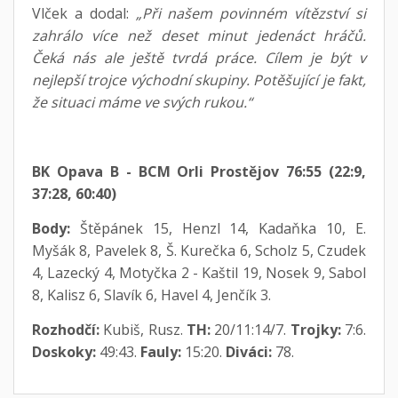
Vlček a dodal:
„Při našem povinném vítězství si
zahrálo více než deset minut jedenáct hráčů.
Čeká nás ale ještě tvrdá práce. Cílem je být v
nejlepší trojce východní skupiny. Potěšující je fakt,
že situaci máme ve svých rukou.“
BK Opava B - BCM Orli Prostějov 76:55 (22:9,
37:28, 60:40)
Body:
Štěpánek 15, Henzl 14, Kadaňka 10, E.
Myšák 8, Pavelek 8, Š. Kurečka 6, Scholz 5, Czudek
4, Lazecký 4, Motyčka 2 - Kaštil 19, Nosek 9, Sabol
8, Kalisz 6, Slavík 6, Havel 4, Jenčík 3.
Rozhodčí:
Kubiš, Rusz.
TH:
20/11:14/7.
Trojky:
7:6.
Doskoky:
49:43.
Fauly:
15:20.
Diváci:
78.