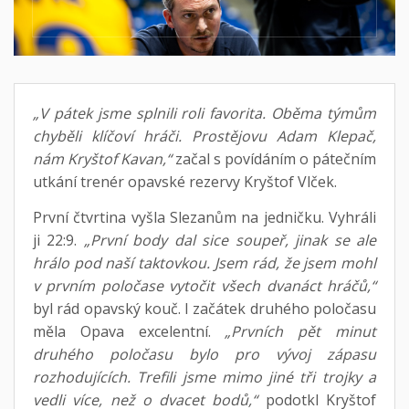
„V pátek jsme splnili roli favorita. Oběma týmům
chyběli klíčoví hráči. Prostějovu Adam Klepač,
nám Kryštof Kavan,“
začal s povídáním o pátečním
utkání trenér opavské rezervy Kryštof Vlček.
První čtvrtina vyšla Slezanům na jedničku. Vyhráli
ji 22:9.
„První body dal sice soupeř, jinak se ale
hrálo pod naší taktovkou. Jsem rád, že jsem mohl
v prvním poločase vytočit všech dvanáct hráčů,“
byl rád opavský kouč. I začátek druhého poločasu
měla Opava excelentní.
„Prvních pět minut
druhého poločasu bylo pro vývoj zápasu
rozhodujících. Trefili jsme mimo jiné tři trojky a
vedli více, než o dvacet bodů,“
podotkl Kryštof