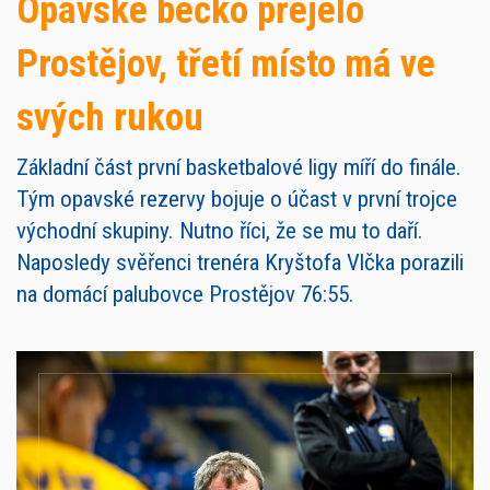
Opavské béčko přejelo
Prostějov, třetí místo má ve
svých rukou
Základní část první basketbalové ligy míří do finále.
Tým opavské rezervy bojuje o účast v první trojce
východní skupiny. Nutno říci, že se mu to daří.
Naposledy svěřenci trenéra Kryštofa Vlčka porazili
na domácí palubovce Prostějov 76:55.