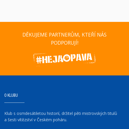
DĚKUJEME PARTNERŮM, KTEŘÍ NÁS
PODPORUJÍ!
O KLUBU
Klub s osmdesátiletou historií, držitel pěti mistrovských titulů
a šesti vítězství v Českém poháru.