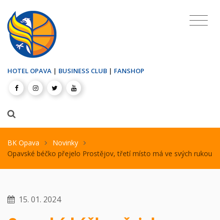
HOTEL OPAVA
|
BUSINESS CLUB
|
FANSHOP
BK Opava
Novinky
Opavské béčko přejelo Prostějov, třetí místo má ve svých rukou
15. 01. 2024