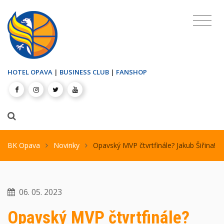
HOTEL OPAVA
|
BUSINESS CLUB
|
FANSHOP
BK Opava
Novinky
Opavský MVP čtvrtfinále? Jakub Šiřina!
06. 05. 2023
Opavský MVP čtvrtfinále?