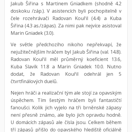
Jakub Šiřina s Martinem Gniadkem (shodně 4.2
doskoku /záp.). V asistencích byli pochopitelně v
čele rozehrávači Radovan Kouřil (4.4) a Kuba
Šiřina (4.3 as./zápas). Za nimi pak nejvíce asistoval
Marin Gniadek (3.0).
Ve světle předchozího nikoho nepřekvapí, že
nejužitečnějším hráčem byl Jakub Šiřina (val. 14.8).
Radovan Kouřil měl průměrný koeficient 13.6,
Kuba Slavík 11.8 a Marin Gniadek 10.0. Nutno
dodat, že Radovan Kouřil odehrál jen 5
čtvrtfinálových duelů.
Nejen hráči a realizační tým ale stojí za opavským
úspěchem. Tím šestým hráčem byli fantastičtí
fanoušci. Kolik jich vyjelo na tři brněnské zápasy
není přesně známo, ale bylo jich opravdu hodně.
U domácích zápasů ale čísla jsou. Celkem během
tří zápasů přišlo do opavského hlediště oficiálně