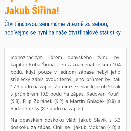
Jakub Šiřina!
Čtvrtfinálovou sérii máme vítězně za sebou,
podívejme se nyní na naše čtvrtfinálové statistiky
Jednoznačným lídrem opavského týmu byl
kapitán Kuba Šiřina. Ten zaznamenal celkem 104
bodů, když pouze v jednom zápase nebyl jeho
střelecký zápis dvouciferný. Jeho průměr byl tak
17.3 bodu na zápas. Za ním se seřadili Jakub Slavík
s průměrem 10.5 bodu na zápas, Radovan Kouřil
(9.8), Filip Zbránek (9.2) a Martin Gniadek (8.8) a
Radek Farský (8.7 bodu na zápas).
Na opavském doskoku vládl Jakub Slavík s 5.3
doskoku za zápas. Činili se i Jakub Mokráň (4.8) a