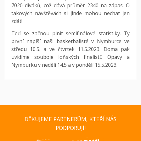
7020 diváků, což dává průměr 2340 na zápas. O
takových návštěvách si jinde mohou nechat jen
zdát!
Teď se začnou plnit semifinálové statistiky. Ty
první napíší naši basketbalisté v Nymburce ve
středu 10.5. a ve čtvrtek 11.5.2023. Doma pak
uvidíme souboje loňských finalistů Opavy a
Nymburku v neděli 14.5 a v pondělí 15.5.2023.
DĚKUJEME PARTNERŮM, KTEŘÍ NÁS
PODPORUJÍ!