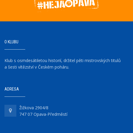
O KLUBU
Klub s osmdesátiletou historií, držitel pěti mistrovských titulů
a šesti vítězství v Českém poháru.
ADRESA
Žižkova 2904/8
747 07 Opava-Předměstí