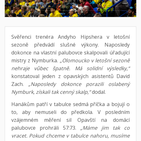
Svěřenci trenéra Andyho Hipshera v letošní
sezoně předvádí slušné výkony. Naposledy
dokonce na vlastní palubovce skalpovali úřadující
mistry z Nymburka.
„Olomoucko v letošní sezoně
nehraje vůbec špatně. Má solidní výsledky,“
konstatoval jeden z opavských asistentů David
Zach.
„Naposledy dokonce porazili oslabený
Nymburk, získali tak cenný skalp,“
dodal.
Hanákům patří v tabulce sedmá příčka a bojují o
to, aby nemuseli do předkola. V posledním
vzájemném měření sil Opavští na domácí
palubovce prohráli 57:73.
„Máme jim tak co
vracet. Pokud chceme v tabulce nahoru, musíme