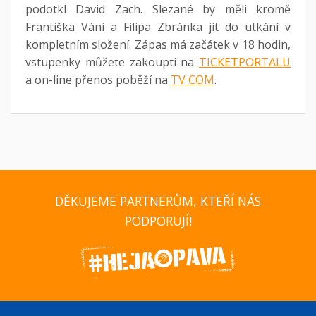
podotkl David Zach. Slezané by měli kromě
Františka Váni a Filipa Zbránka jít do utkání v
kompletním složení. Zápas má začátek v 18 hodin,
vstupenky můžete zakoupti na
TICKETPORTALU
a on-line přenos poběží na
TV COM
.
DĚKUJEME PARTNERŮM, KTEŘÍ NÁS
PODPORUJÍ!