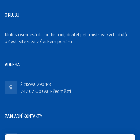
O KLUBU
Klub s osmdesátiletou historií, držitel pěti mistrovských titulů
a šesti vítězství v Českém poháru.
ADRESA
Žižkova 2904/8
747 07 Opava-Předměstí
ZÁKLADNÍ KONTAKTY
+420 737 218 679