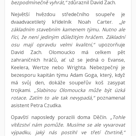
bezpodmínečně vyhrát,“
zdůraznil David Zach.
Největší hvězdou středečního soupeře je
dvaadvacetiletý křídelník Noah Carter.
„Je
základním stavebním kamenem týmu. Nutno ale
říci, že není jediným důležitým hráčem. Základní
osu mají opravdu velmi kvalitní,“
upozorňuje
David Zach. Olomoucko má celkem pět
zahraničních hráčů, ať už se jedná o Evanse,
Keelera, Wertze nebo Wrighta. Nebezpečný je
bezesporu kapitán týmu Adam Goga, který, když
má svůj den, dokáže soupeřův koš zasypat
trojkami.
„Slabinou Olomoucka může být úzká
rotace. Zatím to ale tak nevypadá,“
poznamenal
asistent Petra Czudka.
Opavští naposledy porazili doma Děčín.
„Tohle
vítězství nám pomůže. Musíme se ale vyvarovat
výpadku, jaký nás postihl ve třetí čtvrtině,“