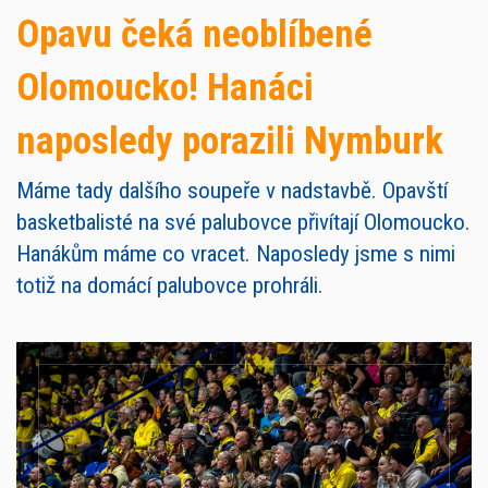
Opavu čeká neoblíbené
Olomoucko! Hanáci
naposledy porazili Nymburk
Máme tady dalšího soupeře v nadstavbě. Opavští
basketbalisté na své palubovce přivítají Olomoucko.
Hanákům máme co vracet. Naposledy jsme s nimi
totiž na domácí palubovce prohráli.