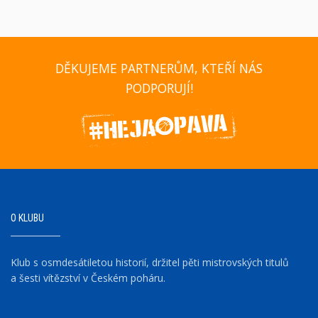
DĚKUJEME PARTNERŮM, KTEŘÍ NÁS
PODPORUJÍ!
O KLUBU
Klub s osmdesátiletou historií, držitel pěti mistrovských titulů
a šesti vítězství v Českém poháru.