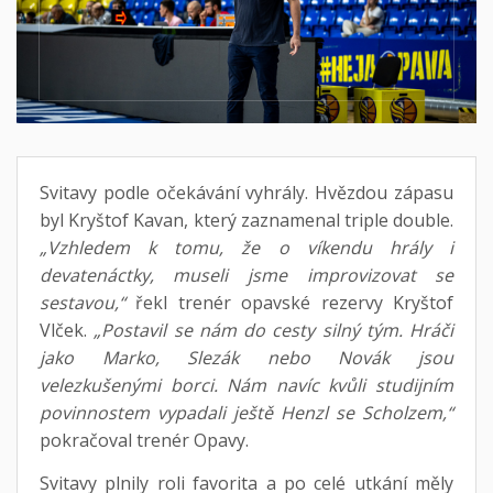
Svitavy podle očekávání vyhrály. Hvězdou zápasu
byl Kryštof Kavan, který zaznamenal triple double.
„Vzhledem k tomu, že o víkendu hrály i
devatenáctky, museli jsme improvizovat se
sestavou,“
řekl trenér opavské rezervy Kryštof
Vlček.
„Postavil se nám do cesty silný tým. Hráči
jako Marko, Slezák nebo Novák jsou
velezkušenými borci. Nám navíc kvůli studijním
povinnostem vypadali ještě Henzl se Scholzem,“
pokračoval trenér Opavy.
Svitavy plnily roli favorita a po celé utkání měly