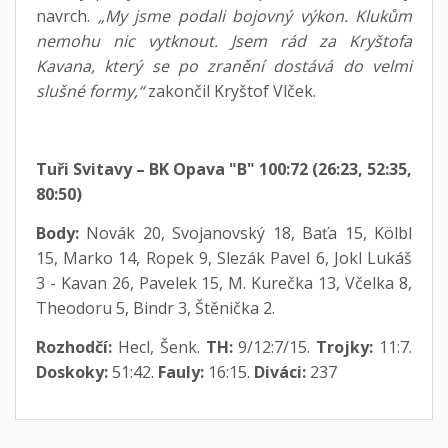
navrch.
„My jsme podali bojovný výkon. Klukům
nemohu nic vytknout. Jsem rád za Kryštofa
Kavana, který se po zranění dostává do velmi
slušné formy,“
zakončil Kryštof Vlček.
Tuři Svitavy – BK Opava "B" 100:72 (26:23, 52:35,
80:50)
Body:
Novák 20, Svojanovský 18, Baťa 15, Kölbl
15, Marko 14, Ropek 9, Slezák Pavel 6, Jokl Lukáš
3 - Kavan 26, Pavelek 15, M. Kurečka 13, Včelka 8,
Theodoru 5, Bindr 3, Štěnička 2.
Rozhodčí:
Hecl, Šenk.
TH:
9/12:7/15.
Trojky:
11:7.
Doskoky:
51:42.
Fauly:
16:15.
Diváci:
237