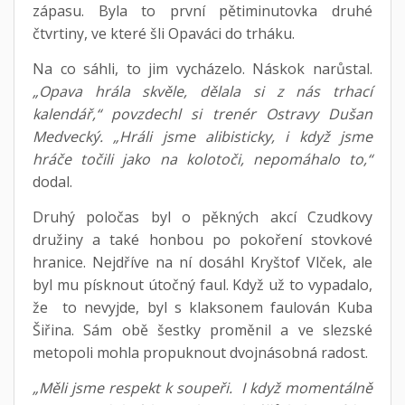
zápasu. Byla to první pětiminutovka druhé
čtvrtiny, ve které šli Opaváci do trháku.
Na co sáhli, to jim vycházelo. Náskok narůstal.
„Opava hrála skvěle, dělala si z nás trhací
kalendář,“ povzdechl si trenér Ostravy Dušan
Medvecký. „Hráli jsme alibisticky, i když jsme
hráče točili jako na kolotoči, nepomáhalo to,“
dodal.
Druhý poločas byl o pěkných akcí Czudkovy
družiny a také honbou po pokoření stovkové
hranice. Nejdříve na ní dosáhl Kryštof Vlček, ale
byl mu písknout útočný faul. Když už to vypadalo,
že to nevyjde, byl s klaksonem faulován Kuba
Šiřina. Sám obě šestky proměnil a ve slezské
metopoli mohla propuknout dvojnásobná radost.
„Měli jsme respekt k soupeři. I když momentálně