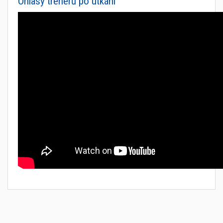
Ohlasy trenérů po utkání