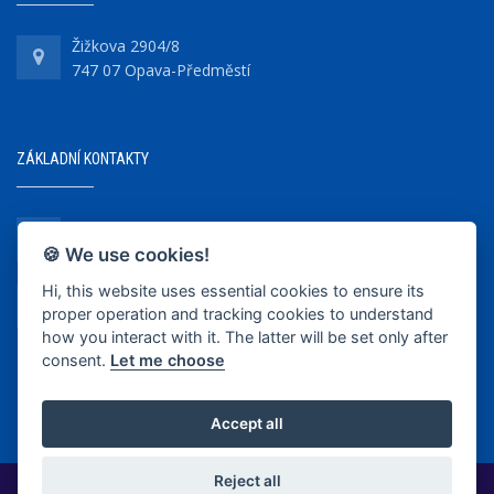
Žižkova 2904/8
747 07 Opava-Předměstí
ZÁKLADNÍ KONTAKTY
+420 737 218 679
🍪 We use cookies!
Hi, this website uses essential cookies to ensure its
info@bkopava.cz
proper operation and tracking cookies to understand
www.bkopava.cz
how you interact with it. The latter will be set only after
consent.
Let me choose
Accept all
Reject all