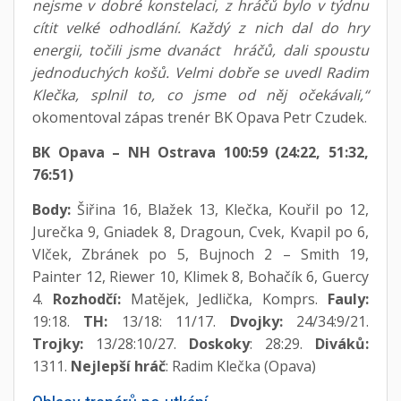
nejsme v dobré konstelaci, z hráčů bylo v týdnu
cítit velké odhodlání. Každý z nich dal do hry
energii, točili jsme dvanáct hráčů, dali spoustu
jednoduchých košů. Velmi dobře se uvedl Radim
Klečka, splnil to, co jsme od něj očekávali,“
okomentoval zápas trenér BK Opava Petr Czudek.
BK Opava – NH Ostrava 100:59 (24:22, 51:32,
76:51)
Body:
Šiřina 16, Blažek 13, Klečka, Kouřil po 12,
Jurečka 9, Gniadek 8, Dragoun, Cvek, Kvapil po 6,
Vlček, Zbránek po 5, Bujnoch 2 – Smith 19,
Painter 12, Riewer 10, Klimek 8, Bohačík 6, Guercy
4.
Rozhodčí:
Matějek, Jedlička, Komprs.
Fauly:
19:18.
TH:
13/18: 11/17.
Dvojky:
24/34:9/21.
Trojky:
13/28:10/27.
Doskoky
: 28:29.
Diváků:
1311.
Nejlepší hráč
: Radim Klečka (Opava)