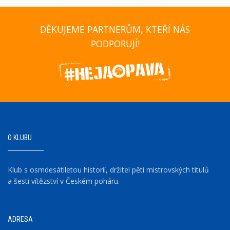
DĚKUJEME PARTNERŮM, KTEŘÍ NÁS
PODPORUJÍ!
O KLUBU
Klub s osmdesátiletou historií, držitel pěti mistrovských titulů
a šesti vítězství v Českém poháru.
ADRESA