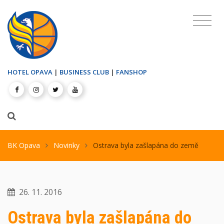
HOTEL OPAVA
|
BUSINESS CLUB
|
FANSHOP
BK Opava
Novinky
Ostrava byla zašlapána do země
26. 11. 2016
Ostrava byla zašlapána do