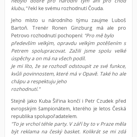
nebylo dobře pro národní tým ani pro chod
klubu,"
řekl ke svému rozhodnutí Čouda.
Jeho místo u národního týmu zaujme Luboš
Bartoň. Trenér Ronen Ginzburg má ale pro
Petrovo rozhodnutí pochopení:
"Pro mě bylo
především velkým, opravdu velkým potěšením s
Petrem spolupracovat. Zažili jsme spolu velké
úspěchy a on má na všech podíl.
Je mi líto, že se rozhodl odstoupit ze své funkce,
kvůli povinnostem, které má v Opavě. Také ho ale
chápu a respektuju jeho
rozhodnutí."
Stejně jako Kuba Šiřina končí i Petr Czudek před
evropským šampionátem, kterého je letos Česká
republika spolupořadatelem.
"To je vrchol téhle party. V září by to v Praze měla
být reklama na český basket. Kolikrát se mi zdá