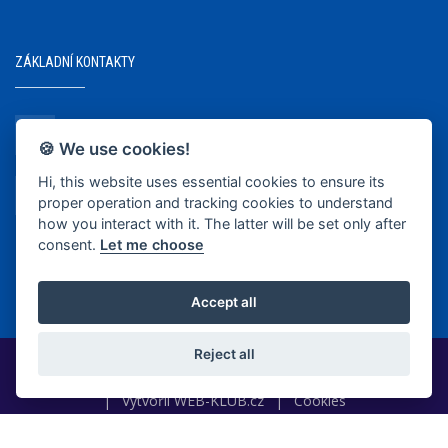
ZÁKLADNÍ KONTAKTY
+420 737 218 679
🍪 We use cookies!
Hi, this website uses essential cookies to ensure its
info@bkopava.cz
proper operation and tracking cookies to understand
www.bkopava.cz
how you interact with it. The latter will be set only after
consent.
Let me choose
Accept all
Reject all
2020-2025 © BK Opava
|
Vytvořil
WEB-KLUB.cz
|
Cookies