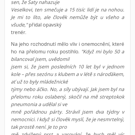
sen, že Saty nahazuje
Veselkovi, ten smečuje a 15 tisíc lidí je na nohou.
Je mi to líto, ale člověk nemůže být u všeho a
všude,"
přidal opavský
trenér.
Na jeho rozhodnutí mělo vliv i onemocnění, které
ho na přelomu roku postihlo.
"Když mi bylo 50 a
bilancoval jsem, uvědomil
jsem si, že jsem posledních 10 let byl v jednom
kole – přes sezónu s klubem a v létě s nároďákem,
ať už to byly mládežnické
týmy nebo áčko. No, a síly ubývají. Jak jsem byl na
přelomu roku oslabený, skočil na mě streptokok
pneumonia a udělal si ve
mně pořádnou párty. Strávil jsem dva týdny v
nemocnici. I když si člověk myslí, že je nesmrtelný,
tak prostě není. Je to pro
mě zdvižený prst a varování, že bych měl víc