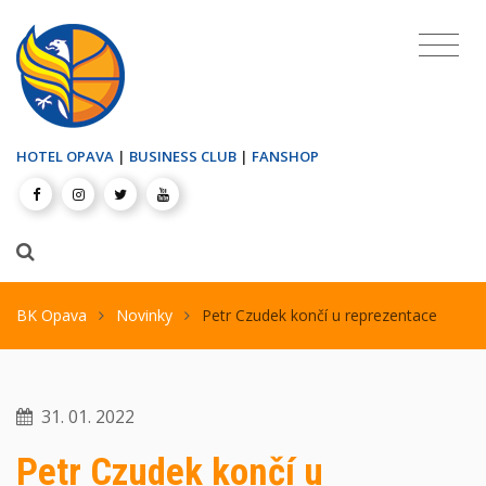
HOTEL OPAVA
|
BUSINESS CLUB
|
FANSHOP
BK Opava
Novinky
Petr Czudek končí u reprezentace
31. 01. 2022
Petr Czudek končí u