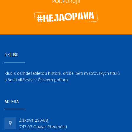
PODPORUJÍ!
O KLUBU
Klub s osmdesátiletou historií, držitel pěti mistrovských titulů
a šesti vítězství v Českém poháru.
ADRESA
Žižkova 2904/8
747 07 Opava-Předměstí