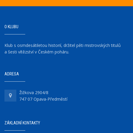
O KLUBU
Klub s osmdesátiletou historií, držitel pěti mistrovských titulů
a šesti vítězství v Českém poháru.
ADRESA
Žižkova 2904/8
747 07 Opava-Předměstí
ZÁKLADNÍ KONTAKTY