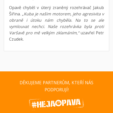
Opavě chyběl v úterý zraněný rozehrávač Jakub
Šiřina.
„Kuba je našim motorem, jeho agresivita v
obraně i útoku nám chyběla. Na to se ale
vymlouvat nechci. Naše rozehrávka byla proti
Varšavě pro mě velkým zklamáním,“
uzavřel Petr
Czudek.
DĚKUJEME PARTNERŮM, KTEŘÍ NÁS
PODPORUJÍ!