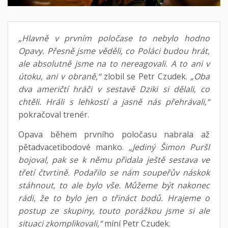
„Hlavně v prvním poločase to nebylo hodno
Opavy. Přesně jsme věděli, co Poláci budou hrát,
ale absolutně jsme na to nereagovali. A to ani v
útoku, ani v obraně,“
zlobil se Petr Czudek.
„Oba
dva američtí hráči v sestavě Dziki si dělali, co
chtěli. Hráli s lehkostí a jasně nás přehrávali,“
pokračoval trenér.
Opava během prvního poločasu nabrala až
pětadvacetibodové manko.
„Jediný Šimon Puršl
bojoval, pak se k němu přidala ještě sestava ve
třetí čtvrtině. Podařilo se nám soupeřův náskok
stáhnout, to ale bylo vše. Můžeme být nakonec
rádi, že to bylo jen o třináct bodů. Hrajeme o
postup ze skupiny, touto porážkou jsme si ale
situaci zkomplikovali,“
míní Petr Czudek.