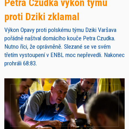
Petra Czudka výkon týmu
proti Dziki zklamal
Výkon Opavy proti polskému týmu Dziki Varšava
pořádně naštval domácího kouče Petra Czudka.
Nutno říci, že oprávněně. Slezané se ve svém
třetím vystoupení v ENBL moc nepřevedli. Nakonec
prohráli 68:83.