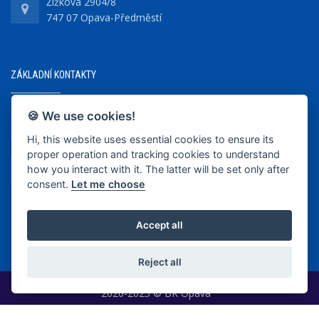
Žižkova 2904/8
747 07 Opava-Předměstí
ZÁKLADNÍ KONTAKTY
🍪 We use cookies!
+420 737 218 679
Hi, this website uses essential cookies to ensure its
proper operation and tracking cookies to understand
info@bkopava.cz
how you interact with it. The latter will be set only after
www.bkopava.cz
consent.
Let me choose
Accept all
Reject all
2020-2025 © BK Opava
|
Vytvořil
WEB-KLUB.cz
|
Cookies