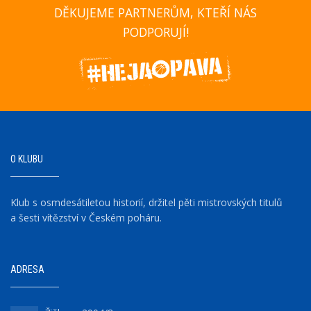
DĚKUJEME PARTNERŮM, KTEŘÍ NÁS
PODPORUJÍ!
O KLUBU
Klub s osmdesátiletou historií, držitel pěti mistrovských titulů
a šesti vítězství v Českém poháru.
ADRESA