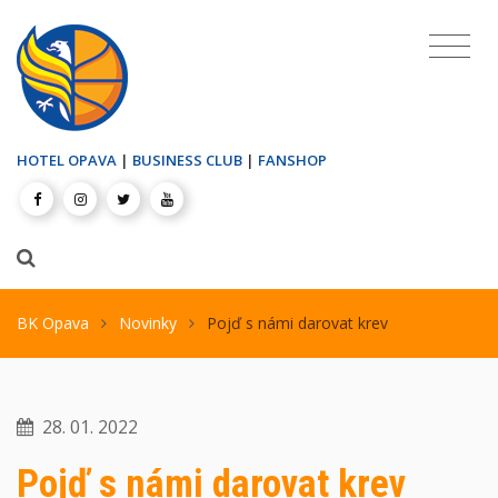
HOTEL OPAVA
|
BUSINESS CLUB
|
FANSHOP
BK Opava
Novinky
Pojď s námi darovat krev
28. 01. 2022
Pojď s námi darovat krev