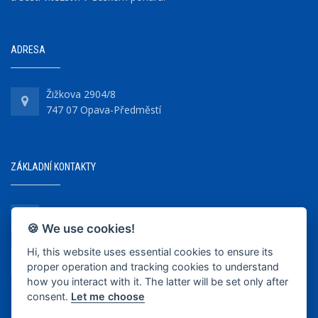
ADRESA
Žižkova 2904/8
747 07 Opava-Předměstí
ZÁKLADNÍ KONTAKTY
+420 737 218 679
🍪 We use cookies!
Hi, this website uses essential cookies to ensure its
info@bkopava.cz
proper operation and tracking cookies to understand
www.bkopava.cz
how you interact with it. The latter will be set only after
consent.
Let me choose