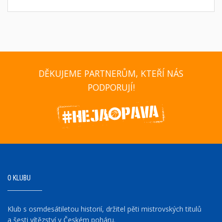
DĚKUJEME PARTNERŮM, KTEŘÍ NÁS
PODPORUJÍ!
O KLUBU
Klub s osmdesátiletou historií, držitel pěti mistrovských titulů
a šesti vítězství v Českém poháru.