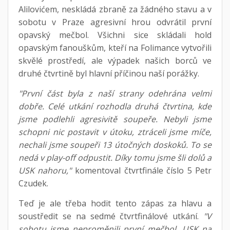
Alilovićem, neskládá zbraně za žádného stavu a v
sobotu v Praze agresivní hrou odvrátil první
opavský mečbol. Všichni sice skládali hold
opavským fanouškům, kteří na Folimance vytvořili
skvělé prostředí, ale výpadek našich borců ve
druhé čtvrtině byl hlavní příčinou naší porážky.
"První část byla z naší strany odehrána velmi
dobře. Celé utkání rozhodla druhá čtvrtina, kde
jsme podlehli agresivitě soupeře. Nebyli jsme
schopni nic postavit v útoku, ztráceli jsme míče,
nechali jsme soupeři 13 útočných doskoků. To se
nedá v play-off odpustit. Díky tomu jsme šli dolů a
USK nahoru,"
komentoval čtvrtfinále číslo 5 Petr
Czudek.
Teď je ale třeba hodit tento zápas za hlavu a
soustředit se na sedmé čtvrtfinálové utkání.
"V
sobotu jsme neproměnili první mečbol. USK na