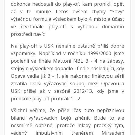
dokonce nedostali do play-of, kam pronikli opět
až v té minulé. Letos ovšem chytily "Sovy"
výtečnou formu a výsledkem bylo 4. místo a účast
ve čtvrtfinále play-off s výhodou domácího
prostředí navíc.
Na play-off s USK nemáme ostatně příliš dobré
vzpomínky. Například v ročníku 1999/2000 jsme
podlehli ve finále Mattoni NBL 3 - 4 na zápasy,
stejným výsledkem dopadlo i finále následující, kdy
Opava vedla již 3 - 1, ale nakonec finálovou sérii
ztratila. Další vyřazovací souboj mezi Opavou a
USK přišel až v sezóně 2012/13, kdy jsme v
předkole play-off prohráli 1 - 2.
Všichni věříme, že přišel čas tuto nepříznivou
bilanci vyřazovacích bojů změnit. Bude to ale
nesmírně obtížné, protože mladý pražský tým,
vedený impulzivním trenérem Mirsadem