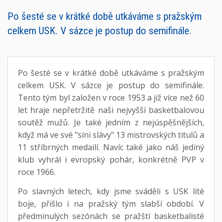
Po šesté se v krátké době utkáváme s pražským
celkem USK. V sázce je postup do semifinále.
Po šesté se v krátké době utkáváme s pražským
celkem USK. V sázce je postup do semifinále.
Tento tým byl založen v roce 1953 a již více než 60
let hraje nepřetržitě naši nejvyšší basketbalovou
soutěž mužů. Je také jedním z nejúspěšnějších,
když má ve své "síni slávy" 13 mistrovských titulů a
11 stříbrných medailí. Navíc také jako náš jediný
klub vyhrál i evropský pohár, konkrétně PVP v
roce 1966.
Po slavných letech, kdy jsme sváděli s USK líté
boje, přišlo i na pražský tým slabší období. V
předminulých sezónách se pražští basketbalisté