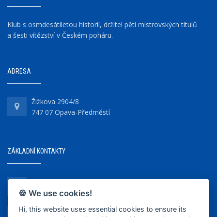
Klub s osmdesátiletou historií, držitel pěti mistrovských titulů
a šesti vítězství v Českém poháru.
ADRESA
Žižkova 2904/8
747 07 Opava-Předměstí
ZÁKLADNÍ KONTAKTY
+420 737 218 679
🍪 We use cookies!
Hi, this website uses essential cookies to ensure its
info@bkopava.cz