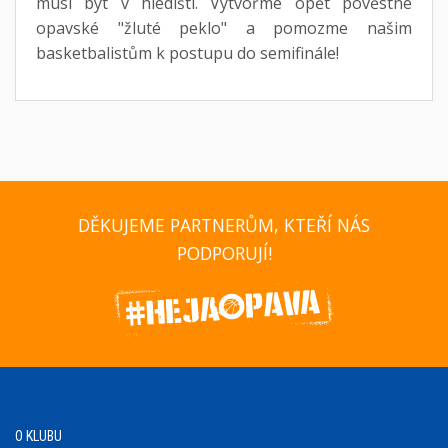
musí být v hledišti. Vytvořme opět pověstné
opavské "žluté peklo" a pomozme našim
basketbalistům k postupu do semifinále!
DĚKUJEME PARTNERŮM, KTEŘÍ NÁS
PODPORUJÍ!
O KLUBU