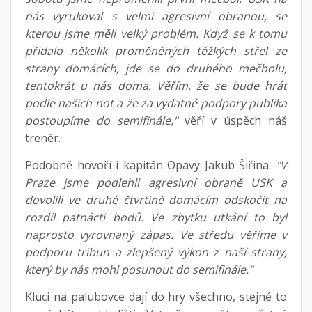
nás vyrukoval s velmi agresivní obranou, se
kterou jsme měli velký problém. Když se k tomu
přidalo několik proměněných těžkých střel ze
strany domácích, jde se do druhého mečbolu,
tentokrát u nás doma. Věřím, že se bude hrát
podle našich not a že za vydatné podpory publika
postoupíme do semifinále,"
věří v úspěch náš
trenér.
Podobně hovoří i kapitán Opavy Jakub Šiřina:
"V
Praze jsme podlehli agresivní obraně USK a
dovolili ve druhé čtvrtině domácím odskočit na
rozdíl patnácti bodů. Ve zbytku utkání to byl
naprosto vyrovnaný zápas. Ve středu věříme v
podporu tribun a zlepšený výkon z naší strany,
který by nás mohl posunout do semifinále."
Kluci na palubovce dají do hry všechno, stejné to