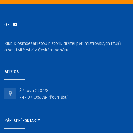
O KLUBU
Klub s osmdesátiletou historií, držitel pěti mistrovských titulů
a šesti vítězství v Českém poháru.
ADRESA
Žižkova 2904/8
747 07 Opava-Předměstí
ZÁKLADNÍ KONTAKTY