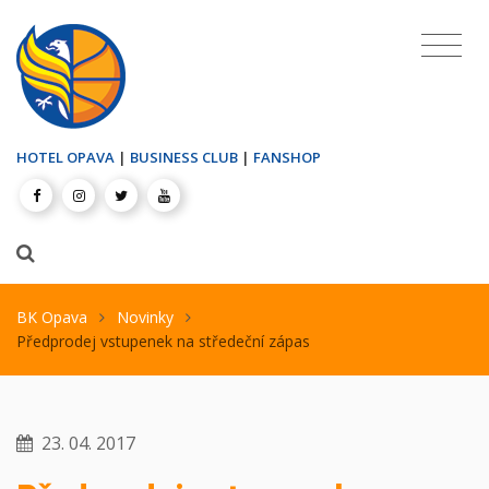
HOTEL OPAVA
|
BUSINESS CLUB
|
FANSHOP
BK Opava
Novinky
Předprodej vstupenek na středeční zápas
23. 04. 2017