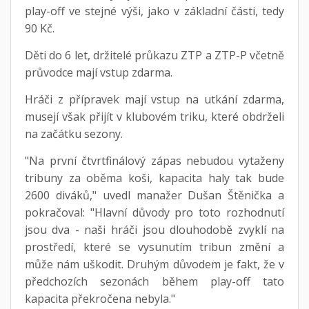
play-off ve stejné výši, jako v základní části, tedy
90 Kč.
Děti do 6 let, držitelé průkazu ZTP a ZTP-P včetně
průvodce mají vstup zdarma.
Hráči z přípravek mají vstup na utkání zdarma,
musejí však přijít v klubovém triku, které obdrželi
na začátku sezony.
"Na první čtvrtfinálový zápas nebudou vytaženy
tribuny za oběma koši, kapacita haly tak bude
2600 diváků," uvedl manažer Dušan Štěnička a
pokračoval: "Hlavní důvody pro toto rozhodnutí
jsou dva - naši hráči jsou dlouhodobě zvyklí na
prostředí, které se vysunutím tribun změní a
může nám uškodit. Druhým důvodem je fakt, že v
předchozích sezonách během play-off tato
kapacita překročena nebyla."