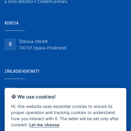
a šesti vítězství v Českém poháru.
ADRESA
Žižkova 2904/8
747 07 Opava-Předměstí
ZÁKLADNÍ KONTAKTY
+420 737 218 679
🍪 We use cookies!
Hi, this website uses essential cookies to ensure its
info@bkopava.cz
proper operation and tracking cookies to understand
www.bkopava.cz
how you interact with it. The latter will be set only after
consent.
Let me choose