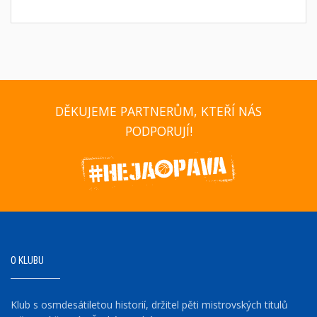
DĚKUJEME PARTNERŮM, KTEŘÍ NÁS
PODPORUJÍ!
O KLUBU
Klub s osmdesátiletou historií, držitel pěti mistrovských titulů