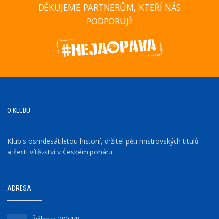
DĚKUJEME PARTNERŮM, KTEŘÍ NÁS
PODPORUJÍ!
O KLUBU
Klub s osmdesátiletou historií, držitel pěti mistrovských titulů
a šesti vítězství v Českém poháru.
ADRESA
Žižkova 2904/8