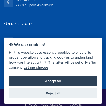
747 07 Opava-Předměstí
ZÁKLADNÍ KONTAKTY
+420 737 218 679
🍪 We use cookies!
Hi, this website uses essential cookies to ensure its
info@bkopava.cz
proper operation and tracking cookies to understand
www.bkopava.cz
how you interact with it. The latter will be set only after
consent.
Let me choose
Accept all
Reject all
2020-2025 © BK Opava
|
Vytvořil
WEB-KLUB.cz
|
Cookies