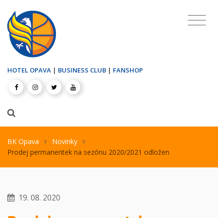
HOTEL OPAVA
|
BUSINESS CLUB
|
FANSHOP
BK Opava
Novinky
Prodej permanentek na sezónu 2020/2021 odložen
19. 08. 2020