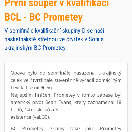
První soupeř v kvalifikaci
BCL - BC Prometey
V semifinále kvalifikační skupiny D se naši
basketbalisté střetnou ve čtvrtek v Sofii s
ukrajinským BC Prometey
Opava bylo do semifinále nasazena, ukrajinský
celek ve čtvrtfinále suverénně vyřadil domácí tým
Levski Lukoil 96:56.
Nejlepším hráčem Prometey v tomto zápase byl
americký pivot Sean Evans, který zaznamenal 18
bodů, 14 doskoků a 3
asistence (val. 30).
BC Prometey, známý také jako Prometey