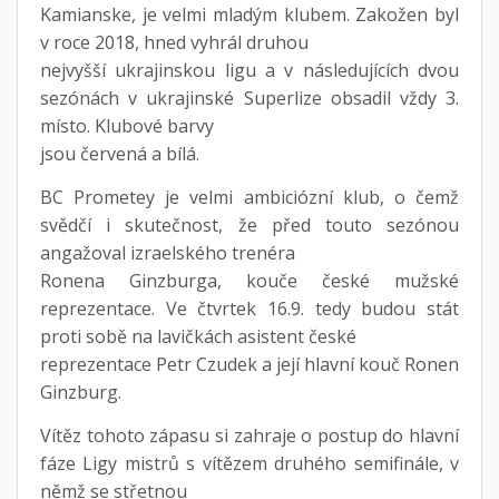
Kamianske, je velmi mladým klubem. Zakožen byl
v roce 2018, hned vyhrál druhou
nejvyšší ukrajinskou ligu a v následujících dvou
sezónách v ukrajinské Superlize obsadil vždy 3.
místo. Klubové barvy
jsou červená a bílá.
BC Prometey je velmi ambiciózní klub, o čemž
svědčí i skutečnost, že před touto sezónou
angažoval izraelského trenéra
Ronena Ginzburga, kouče české mužské
reprezentace. Ve čtvrtek 16.9. tedy budou stát
proti sobě na lavičkách asistent české
reprezentace Petr Czudek a její hlavní kouč Ronen
Ginzburg.
Vítěz tohoto zápasu si zahraje o postup do hlavní
fáze Ligy mistrů s vítězem druhého semifinále, v
němž se střetnou