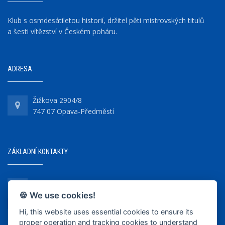
Klub s osmdesátiletou historií, držitel pěti mistrovských titulů
a šesti vítězství v Českém poháru.
ADRESA
Žižkova 2904/8
747 07 Opava-Předměstí
ZÁKLADNÍ KONTAKTY
+420 737 218 679
🍪 We use cookies!
Hi, this website uses essential cookies to ensure its
info@bkopava.cz
proper operation and tracking cookies to understand
www.bkopava.cz