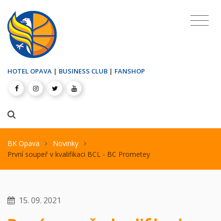
HOTEL OPAVA
|
BUSINESS CLUB
|
FANSHOP
BK Opava
Novinky
První soupeř v kvalifikaci BCL - BC Prometey
15. 09. 2021