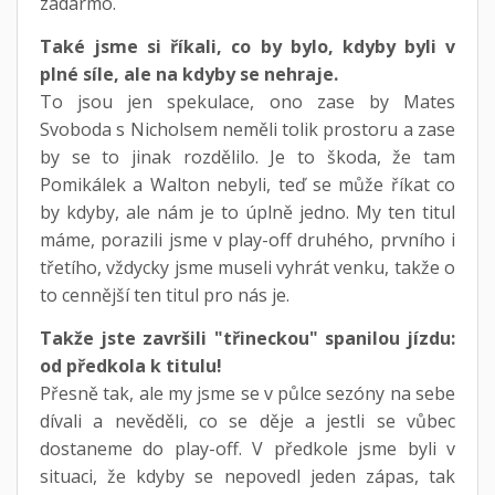
zadarmo.
Také jsme si říkali, co by bylo, kdyby byli v
plné síle, ale na kdyby se nehraje.
To jsou jen spekulace, ono zase by Mates
Svoboda s Nicholsem neměli tolik prostoru a zase
by se to jinak rozdělilo. Je to škoda, že tam
Pomikálek a Walton nebyli, teď se může říkat co
by kdyby, ale nám je to úplně jedno. My ten titul
máme, porazili jsme v play-off druhého, prvního i
třetího, vždycky jsme museli vyhrát venku, takže o
to cennější ten titul pro nás je.
Takže jste završili "třineckou" spanilou jízdu:
od předkola k titulu!
Přesně tak, ale my jsme se v půlce sezóny na sebe
dívali a nevěděli, co se děje a jestli se vůbec
dostaneme do play-off. V předkole jsme byli v
situaci, že kdyby se nepovedl jeden zápas, tak