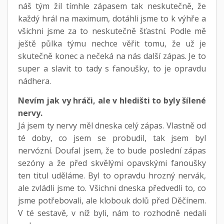
náš tým žil tímhle zápasem tak neskutečně, že
každý hrál na maximum, dotáhli jsme to k výhře a
všichni jsme za to neskutečně šťastní. Podle mě
ještě půlka týmu nechce věřit tomu, že už je
skutečně konec a nečeká na nás další zápas. Je to
super a slavit to tady s fanoušky, to je opravdu
nádhera.
Nevím jak vy hráči, ale v hledišti to byly šílené
nervy.
Já jsem ty nervy měl dneska celý zápas. Vlastně od
té doby, co jsem se probudil, tak jsem byl
nervózní. Doufal jsem, že to bude poslední zápas
sezóny a že před skvělými opavskými fanoušky
ten titul uděláme. Byl to opravdu hrozný nervák,
ale zvládli jsme to. Všichni dneska předvedli to, co
jsme potřebovali, ale klobouk dolů před Děčínem.
V té sestavě, v níž byli, nám to rozhodně nedali