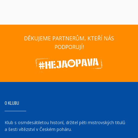
DĚKUJEME PARTNERŮM, KTEŘÍ NÁS
PODPORUJÍ!
O KLUBU
Klub s osmdesátiletou historií, držitel pěti mistrovských titulů
a šesti vítězství v Českém poháru.