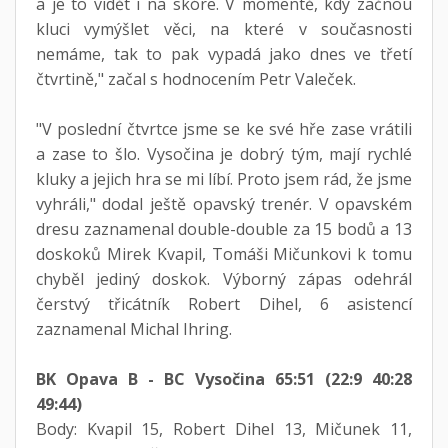
a je to vidět i na skóre. V momentě, kdy začnou
kluci vymýšlet věci, na které v současnosti
nemáme, tak to pak vypadá jako dnes ve třetí
čtvrtině," začal s hodnocením Petr Valeček.
"V poslední čtvrtce jsme se ke své hře zase vrátili
a zase to šlo. Vysočina je dobrý tým, mají rychlé
kluky a jejich hra se mi líbí. Proto jsem rád, že jsme
vyhráli," dodal ještě opavský trenér. V opavském
dresu zaznamenal double-double za 15 bodů a 13
doskoků Mirek Kvapil, Tomáši Mičunkovi k tomu
chyběl jediný doskok. Výborný zápas odehrál
čerstvý třicátník Robert Dihel, 6 asistencí
zaznamenal Michal Ihring.
BK Opava B - BC Vysočina 65:51 (22:9 40:28
49:44)
Body: Kvapil 15, Robert Dihel 13, Mičunek 11,