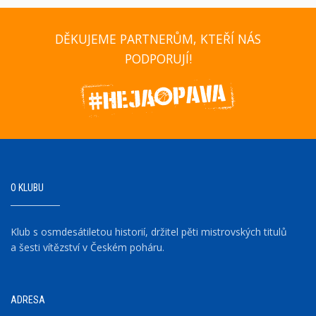
DĚKUJEME PARTNERŮM, KTEŘÍ NÁS
PODPORUJÍ!
O KLUBU
Klub s osmdesátiletou historií, držitel pěti mistrovských titulů
a šesti vítězství v Českém poháru.
ADRESA