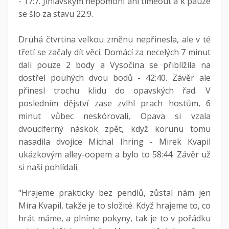
- 17:7. Jihlavským nepomohl ani timeout a k pauze
se šlo za stavu 22:9.
Druhá čtvrtina velkou změnu nepřinesla, ale v té
třetí se začaly dít věci. Domácí za necelých 7 minut
dali pouze 2 body a Vysočina se přiblížila na
dostřel pouhých dvou bodů - 42:40. Závěr ale
přinesl trochu klidu do opavských řad. V
posledním dějství zase zvlhl prach hostům, 6
minut vůbec neskórovali, Opava si vzala
dvouciferný náskok zpět, když korunu tomu
nasadila dvojice Michal Ihring - Mirek Kvapil
ukázkovým alley-oopem a bylo to 58:44. Závěr už
si naši pohlídali.
"Hrajeme prakticky bez pendlů, zůstal nám jen
Míra Kvapil, takže je to složité. Když hrajeme to, co
hrát máme, a plníme pokyny, tak je to v pořádku