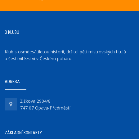
O KLUBU
Klub s osmdesátiletou historií, držitel pěti mistrovských titulů
a šesti vítězství v Českém poháru.
ADRESA
Žižkova 2904/8
747 07 Opava-Předměstí
ZÁKLADNÍ KONTAKTY