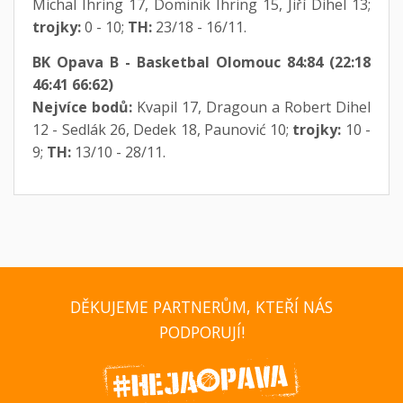
Michal Ihring 17, Dominik Ihring 15, Jiří Dihel 13;
trojky:
0 - 10;
TH:
23/18 - 16/11.
BK Opava B - Basketbal Olomouc 84:84 (22:18
46:41 66:62)
Nejvíce bodů:
Kvapil 17, Dragoun a Robert Dihel
12 - Sedlák 26, Dedek 18, Paunović 10;
trojky:
10 -
9;
TH:
13/10 - 28/11.
DĚKUJEME PARTNERŮM, KTEŘÍ NÁS
PODPORUJÍ!