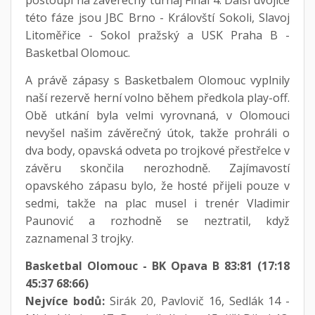
této fáze jsou JBC Brno - Královští Sokoli, Slavoj
Litoměřice - Sokol pražský a USK Praha B -
Basketbal Olomouc.
A právě zápasy s Basketbalem Olomouc vyplnily
naší rezervě herní volno během předkola play-off.
Obě utkání byla velmi vyrovnaná, v Olomouci
nevyšel našim závěrečný útok, takže prohráli o
dva body, opavská odveta po trojkové přestřelce v
závěru skončila nerozhodně. Zajímavostí
opavského zápasu bylo, že hosté přijeli pouze v
sedmi, takže na plac musel i trenér Vladimir
Paunović a rozhodně se neztratil, když
zaznamenal 3 trojky.
Basketbal Olomouc - BK Opava B 83:81 (17:18
45:37 68:66)
Nejvíce bodů:
Sirák 20, Pavlovič 16, Sedlák 14 -