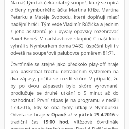
Na náš tým tak čeká zdatný soupeř, který se opírá
o členy nymburkého áčka Martina Kříže, Martina
Peterku a Matěje Svobodu, které doplňují mladí
nadějní hráči. Tým vede Vladimír Růžička a jednim
z jeho asistentů je i bývalý opavský rozehrávač
Pavel Beneš. V nadstavbové skupině C naši kluci
vyhráli s Nymburkem doma 94:82, úspěšní byli i v
odvetě na soupeřově palubovce poměrem 81:71.
Čtvrtfinále se stejně jako předkolo play-off hraje
pro basketbal trochu netradičním systémem na
dva zápasy, počítá se rozdíl skóre. V případě, že
by po dvou zápasech bylo skóre vyrovnané,
prodlužuje se druhé utkání o 5 minut až do
rozhodnutí. První zápas je na programu v neděli
17.4.2016, kdy se oba týmy utkají v Nymburku.
Odveta se hraje
v Opavě
až
v pátek 29.4.2016
v
tradiční čas
19:00 hod.
Vítězové čtvrtfinále
postoupí na závěrečný turnaj Final 4. Další dvojice