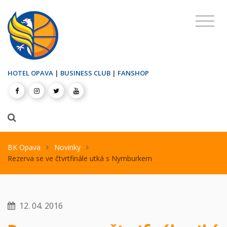
HOTEL OPAVA
|
BUSINESS CLUB
|
FANSHOP
BK Opava
Novinky
Rezerva se ve čtvrtfinále utká s Nymburkem
12. 04. 2016