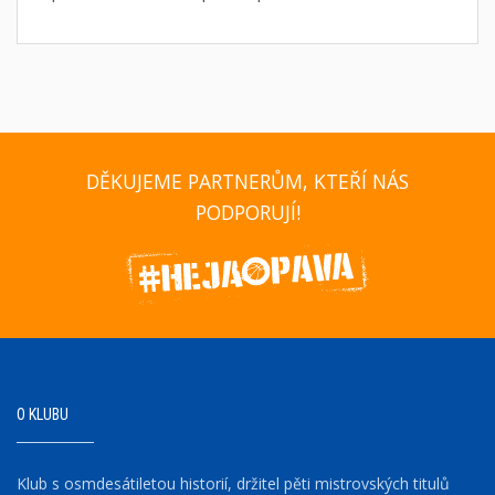
DĚKUJEME PARTNERŮM, KTEŘÍ NÁS
PODPORUJÍ!
O KLUBU
Klub s osmdesátiletou historií, držitel pěti mistrovských titulů