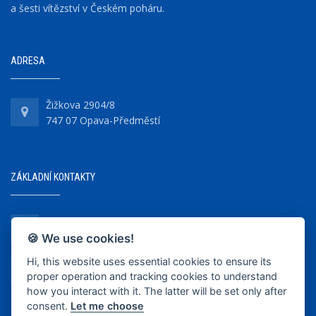
a šesti vítězství v Českém poháru.
ADRESA
Žižkova 2904/8
747 07 Opava-Předměstí
ZÁKLADNÍ KONTAKTY
+420 737 218 679
🍪 We use cookies!
Hi, this website uses essential cookies to ensure its
info@bkopava.cz
proper operation and tracking cookies to understand
www.bkopava.cz
how you interact with it. The latter will be set only after
consent.
Let me choose