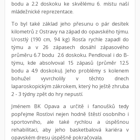
bodu a 2.2 doskoku ke skvělému 6. místu naší
mládežnické reprezentace.
To byl také základ jeho přesunu o pár desítek
kilometrů z Ostravy na západ do opavského týmu.
Urostlý (190 cm, 94 kg) Rosťa rychle zapadl do
týmu a v 26 zápasech dosáhl zápasového
průměru 6.7 bodu 2.6 doskoku. Pendloval i do B-
týmu, kde absolvoval 15 zápasů (průměr 12.5
bodu a 4.9 doskoku). Jeho problémy s kolenem
bohužel vyvrcholily v těchto dnech
laparoskopickým zákrokem, který ho ještě zhruba
2 - 3 týdny zpět do hry nepustí.
Jménem BK Opava a určitě i fanoušků tedy
popřejme Rosťovi nejen hodně štěstí osobního i
sportovního, ale také rychlou a úspěšnou
rehabilitaci, aby jeho basketbalová kariéra v
opavském dresu úspěšně pokračovala.