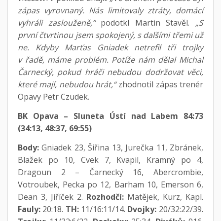
zápas vyrovnaný. Nás limitovaly ztráty, domácí
vyhráli zaslouženě,“
podotkl Martin Stavěl.
„S
první čtvrtinou jsem spokojený, s dalšími třemi už
ne. Kdyby Marťas Gniadek netrefil tři trojky
v řadě, máme problém. Potíže nám dělal Michal
Čarnecký, pokud hráči nebudou dodržovat věci,
které mají, nebudou hrát,“
zhodnotil zápas trenér
Opavy Petr Czudek.
BK Opava – Sluneta Ústí nad Labem 84:73
(34:13, 48:37, 69:55)
Body:
Gniadek 23, Šiřina 13, Jurečka 11, Zbránek,
Blažek po 10, Cvek 7, Kvapil, Kramný po 4,
Dragoun 2 – Čarnecký 16, Abercrombie,
Votroubek, Pecka po 12, Barham 10, Emerson 6,
Dean 3, Jiříček 2.
Rozhodčí:
Matějek, Kurz, Kapl.
Fauly:
20:18.
TH:
11/16:11/14.
Dvojky:
20/32:22/39.