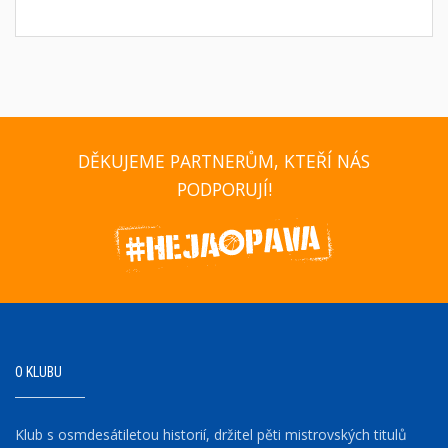
DĚKUJEME PARTNERŮM, KTEŘÍ NÁS
PODPORUJÍ!
O KLUBU
Klub s osmdesátiletou historií, držitel pěti mistrovských titulů