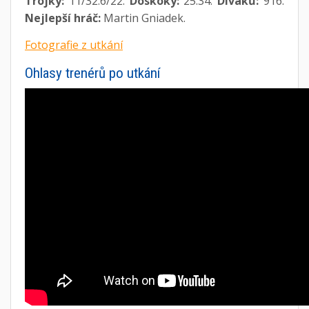
Trojky:
11/32:6/22.
Doskoky:
25:34.
Diváků:
916.
Nejlepší hráč:
Martin Gniadek.
Fotografie z utkání
Ohlasy trenérů po utkání