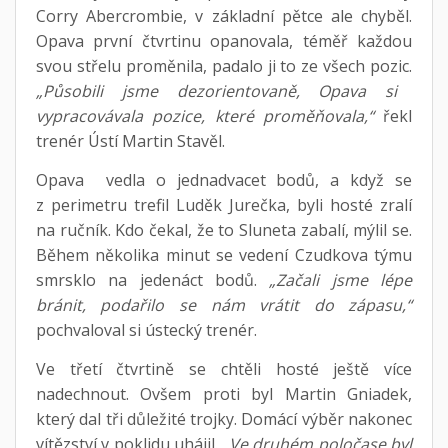
Corry Abercrombie, v základní pětce ale chyběl.
Opava první čtvrtinu opanovala, téměř každou
svou střelu proměnila, padalo ji to ze všech pozic.
„Působili jsme dezorientovaně, Opava si
vypracovávala pozice, které proměňovala,“
řekl
trenér Ústí Martin Stavěl.
Opava vedla o jednadvacet bodů, a když se
z perimetru trefil Luděk Jurečka, byli hosté zralí
na ručník. Kdo čekal, že to Sluneta zabalí, mýlil se.
Během několika minut se vedení Czudkova týmu
smrsklo na jedenáct bodů.
„Začali jsme lépe
bránit, podařilo se nám vrátit do zápasu,“
pochvaloval si ústecký trenér.
Ve třetí čtvrtině se chtěli hosté ještě více
nadechnout. Ovšem proti byl Martin Gniadek,
který dal tři důležité trojky. Domácí výběr nakonec
vítězství v poklidu uhájil.
„Ve druhém poločase byl