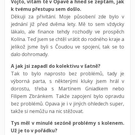
Vojto, vítám tě v Opavě a hned se zeptám, jak
k tvému přestupu sem došlo.
Děkuji za přivítání. Moje působení zde bylo v
jednání již před dvěma lety. Mě to sem vždycky
lákalo, ale finance tehdy rozhodly ve prospěch
Kolína. Teď jsem se chtěl vrátit do rodného kraje a
jelikož jsme byli s Čoudou ve spojení, tak se to
dalo dohromady.
A jak jsi zapadl do kolektivu v šatně?
Tak to bylo naprosto bez problémů, tady je
výborná parta, s některými kluky jsem hrál v
dorostu, třeba s Martinem Gniadkem nebo
Filipem Zbránkem. Takže zapojení bylo opravdu
bez problémů. Opava je i v jiných ohledech super,
takže si nemůžu na nic stěžovat.
Tys měl v minulé sezóně problémy s kolenem.
Už je to v pořádku?