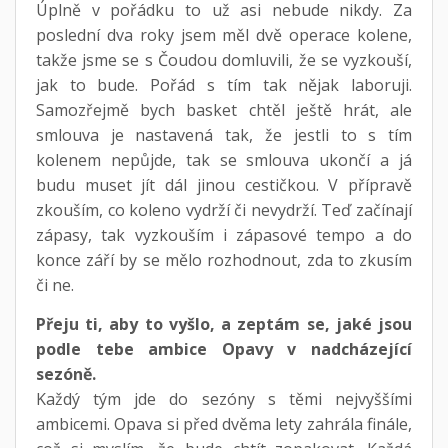
Úplně v pořádku to už asi nebude nikdy. Za
poslední dva roky jsem měl dvě operace kolene,
takže jsme se s Čoudou domluvili, že se vyzkouší,
jak to bude. Pořád s tím tak nějak laboruji.
Samozřejmě bych basket chtěl ještě hrát, ale
smlouva je nastavená tak, že jestli to s tím
kolenem nepůjde, tak se smlouva ukončí a já
budu muset jít dál jinou cestičkou. V přípravě
zkouším, co koleno vydrží či nevydrží. Teď začínají
zápasy, tak vyzkouším i zápasové tempo a do
konce září by se mělo rozhodnout, zda to zkusím
či ne.
Přeju ti, aby to vyšlo, a zeptám se, jaké jsou
podle tebe ambice Opavy v nadcházející
sezóně.
Každý tým jde do sezóny s těmi nejvyššími
ambicemi. Opava si před dvěma lety zahrála finále,