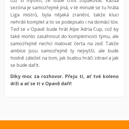
což si myslím, že bude chtít zopakovat. Každá
sezóna je samozřejmě jiná, v té minulé se tu hrála
Liga mistrů, byla nějaká zranění, takže kluci
nehráli komplet a to se podepsalo i na domácí lize.
Teď se v Opavě bude hrát Alpe Adria Cup, což by
také mohlo zasáhnout do kompletnosti týmu, ale
samozřejmě nechci malovat čerta na zeď. Takže
ambice jsou samozřejmě ty nejvyšší, ale bude
hodně záležet na tom, jak budou hráči zdraví a jak
se bude dařit.
Díky moc za rozhovor. Přeju ti, ať tvé koleno
drží a ať se ti v Opavě daří!