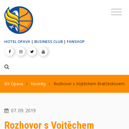
HOTEL OPAVA
|
BUSINESS CLUB
|
FANSHOP
BK Opava
Novinky
Rozhovor s Vojtěchem Bratčenkovem
07. 09. 2019
Rozhovor s Vojtěchem