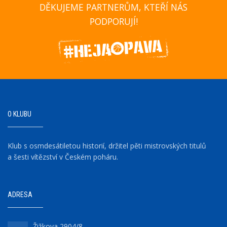
DĚKUJEME PARTNERŮM, KTEŘÍ NÁS
PODPORUJÍ!
O KLUBU
Klub s osmdesátiletou historií, držitel pěti mistrovských titulů
a šesti vítězství v Českém poháru.
ADRESA
Žižkova 2904/8