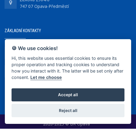
747 07 Opava-Předměstí
ZÁKLADNÍ KONTAKTY
🍪 We use cookies!
+420 737 218 679
Hi, this website uses essential cookies to ensure its
proper operation and tracking cookies to understand
info@bkopava.cz
how you interact with it. The latter will be set only after
www.bkopava.cz
consent.
Let me choose
Accept all
Reject all
2020-2025 © BK Opava
|
Vytvořil
WEB-KLUB.cz
|
Cookies