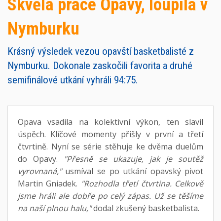
Skvělá práce Opavy, loupila v
Nymburku
Krásný výsledek vezou opavští basketbalisté z
Nymburku. Dokonale zaskočili favorita a druhé
semifinálové utkání vyhráli 94:75.
Opava vsadila na kolektivní výkon, ten slavil
úspěch. Klíčové momenty přišly v první a třetí
čtvrtině. Nyní se série stěhuje ke dvěma duelům
do Opavy.
"Přesně se ukazuje, jak je soutěž
vyrovnaná,"
usmíval se po utkání opavský pivot
Martin Gniadek.
"Rozhodla třetí čtvrtina. Celkově
jsme hráli ale dobře po celý zápas. Už se těšíme
na naší plnou halu,"
dodal zkušený basketbalista.