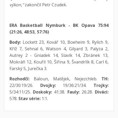
výkon,"
zakončil Petr Czudek.
ERA Basketball Nymburk - BK Opava 75:94
(21:26, 48:53, 57:76)
Body:
Lockett 23, Kovář 10, Boeheim 9, Rylich 9,
Kříž 7, Sehnal 6, Watson 4, Gilyard 3, Palyza 2,
Autrey 2 - Gniadek 14, Slavík 14, Zbránek 13,
Mokráň 12, Kouřil 10, Šiřina 9, Švandrlík 8, Carl 6,
Farský 5, Jurečka 3.
Rozhodčí:
Baloun, Matějek, Nejezchleb.
TH:
22/30:19/26.
Dvojky:
19/36:21/34.
Trojky:
5/34:11/25.
Doskoky:
41:38.
Fauly:
26:28.
Diváci:
578.
Stav série:
1:1.