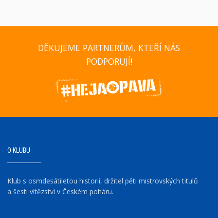
DĚKUJEME PARTNERŮM, KTEŘÍ NÁS
PODPORUJÍ!
O KLUBU
Klub s osmdesátiletou historií, držitel pěti mistrovských titulů
a šesti vítězství v Českém poháru.