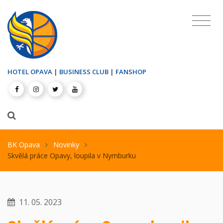
HOTEL OPAVA
|
BUSINESS CLUB
|
FANSHOP
BK Opava
Novinky
Skvělá práce Opavy, loupila v Nymburku
11. 05. 2023