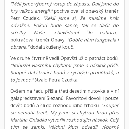
"Měli jsme výborný vstup do zápasu. Dali jsme do
hry velkou energii,"
pochvaloval si opavský trenér
Petr Czudek.
"Řekli jsme si, že musíme hrát
odvážně. Pokud bude šance, tak se tlačit do
střelby. Naše sebevědomí šlo nahoru,"
pokračoval trenér Opavy.
"Dobře nám fungovala i
obrana,"
dodal zkušený kouč.
Ve druhé čtvrtině vedli Opavští už o patnáct bodů.
"Bohužel vlastními chybami jsme o náskok přišli.
Soupeř dal čtrnáct bodů z rychlých protiútoků, a
to je moc,"
štvalo Petra Czudka.
Ovšem na řadu přišla třetí desetiminutovka a v ní
galapředstavení Slezanů. Favoritovi dovolili pouze
devět bodů a šli do rozhodujícího trháku.
"Soupeř
se nemohl trefit. My jsme si chytrou hrou přes
Martina Gniadka vytvořili rozhodující náskok. Celý
tým se semkl. Všichni kluci odvedli výborný