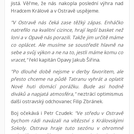
jistá. Věřme, že nás nakopla poslední výhra nad
Hradcem Králové a v Ostravě uspějeme.
"V Ostravě nás čeká zase těžký zápas. Enháčko
natrefilo na kvalitní cizince, hrají lepší basket než
loni a v Opavě nás porazili. Takže jim určitě máme
co oplácet. Ale musíme se soustředit hlavně na
sebe a svůj výkon a ne na to, jestli máme komu co
vracet,"
řekl kapitán Opavy Jakub Šiřina.
"Po dlouhé době nejsme v derby favoritem, ale
přesto chceme na půdě Tatranu vyhrát a oplatit
Nové huti domácí porážku. Bude asi hodně
diváků a napjatá atmosféra,"
neztrácí optimismus
další ostravský odchovanec Filip Zbránek.
Boj očekává i Petr Czudek:
"Ve středu v Ostravě
bychom rádi navázali na vítězství s Královskými
Sokoly. Ostrava hraje tuto sezónu v ohromné