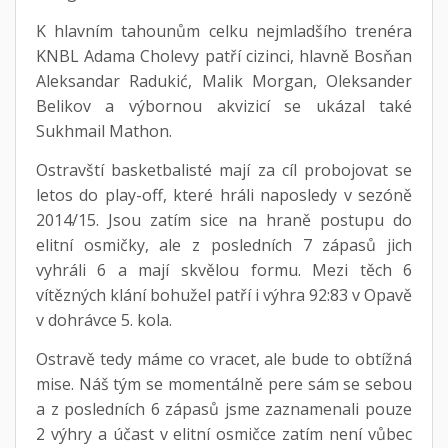
K hlavním tahounům celku nejmladšího trenéra
KNBL Adama Cholevy patří cizinci, hlavně Bosňan
Aleksandar Radukić, Malik Morgan, Oleksander
Belikov a výbornou akvizicí se ukázal také
Sukhmail Mathon.
Ostravští basketbalisté mají za cíl probojovat se
letos do play-off, které hráli naposledy v sezóně
2014/15. Jsou zatím sice na hraně postupu do
elitní osmičky, ale z posledních 7 zápasů jich
vyhráli 6 a mají skvělou formu. Mezi těch 6
vítězných klání bohužel patří i výhra 92:83 v Opavě
v dohrávce 5. kola.
Ostravě tedy máme co vracet, ale bude to obtížná
mise. Náš tým se momentálně pere sám se sebou
a z posledních 6 zápasů jsme zaznamenali pouze
2 výhry a účast v elitní osmičce zatím není vůbec