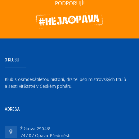
PODPORUJÍ!
O KLUBU
Klub s osmdesátiletou historií, držitel pěti mistrovských titulů
a šesti vítězství v Českém poháru.
ADRESA
Žižkova 2904/8
747 07 Opava-Předměstí