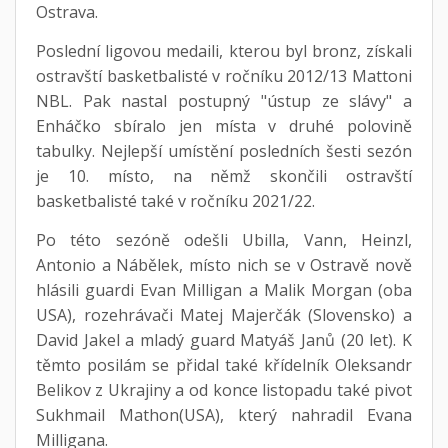
Ostrava.
Poslední ligovou medaili, kterou byl bronz, získali
ostravští basketbalisté v ročníku 2012/13 Mattoni
NBL. Pak nastal postupný "ústup ze slávy" a
Enháčko sbíralo jen místa v druhé polovině
tabulky. Nejlepší umístění posledních šesti sezón
je 10. místo, na němž skončili ostravští
basketbalisté také v ročníku 2021/22.
Po této sezóně odešli Ubilla, Vann, Heinzl,
Antonio a Nábělek, místo nich se v Ostravě nově
hlásili guardi Evan Milligan a Malik Morgan (oba
USA), rozehrávači Matej Majerčák (Slovensko) a
David Jakel a mladý guard Matyáš Janů (20 let). K
těmto posilám se přidal také křídelník Oleksandr
Belikov z Ukrajiny a od konce listopadu také pivot
Sukhmail Mathon(USA), který nahradil Evana
Milligana.