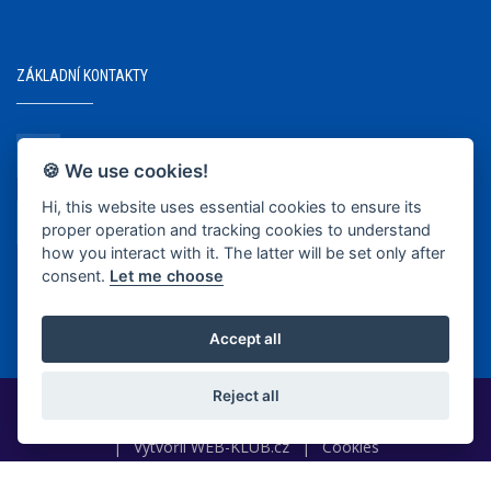
ZÁKLADNÍ KONTAKTY
+420 737 218 679
🍪 We use cookies!
Hi, this website uses essential cookies to ensure its
info@bkopava.cz
proper operation and tracking cookies to understand
www.bkopava.cz
how you interact with it. The latter will be set only after
consent.
Let me choose
Accept all
Reject all
2020-2025 © BK Opava
|
Vytvořil
WEB-KLUB.cz
|
Cookies