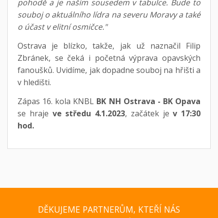
pohodě a je naším sousedem v tabulce. Bude to
souboj o aktuálního lídra na severu Moravy a také
o účast v elitní osmičce."
Ostrava je blízko, takže, jak už naznačil Filip
Zbránek, se čeká i početná výprava opavských
fanoušků. Uvidíme, jak dopadne souboj na hřišti a
v hledišti.
Zápas 16. kola KNBL
BK NH Ostrava - BK Opava
se hraje
ve středu 4.1.2023
, začátek je
v 17:30
hod.
DĚKUJEME PARTNERŮM, KTEŘÍ NÁS