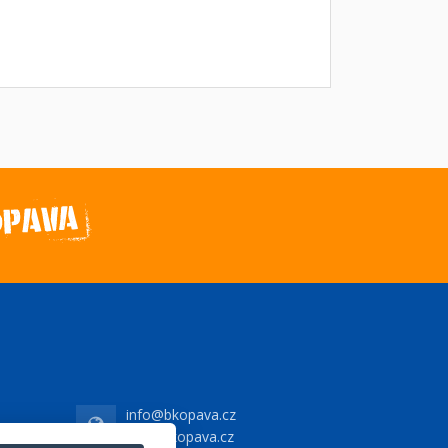
info@bkopava.cz
www.bkopava.cz