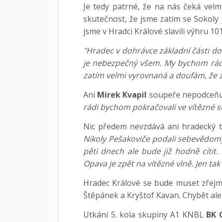
Je tedy patrné, že na nás čeká vel
skutečnost, že jsme zatím se Sokoly je
jsme v Hradci Králové slavili výhru 101
"Hradec v dohrávce základní části d
je nebezpečný všem. My bychom rádi 
zatím velmi vyrovnaná a doufám, že zí
Ani
Mirek Kvapil
soupeře nepodceňu
rádi bychom pokračovali ve vítězné s
Nic předem nevzdává ani hradecký 
Nikoly Pešakoviče podali sebevědomý,
pěti dnech ale bude již hodně cíti
Opava je zpět na vítězné vlně. Jen t
Hradec Králové se bude muset zřejmě
Štěpánek a Kryštof Kavan. Chybět ale
Utkání 5. kola skupiny A1 KNBL
BK 