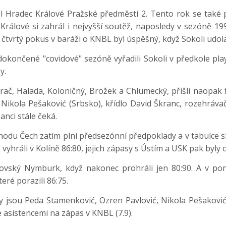
kol Hradec Králové Pražské předměstí 2. Tento rok se tak
 Králové si zahrál i nejvyšší soutěž, naposledy v sezóně
 čtvrtý pokus v baráži o KNBL byl úspěšný, když Sokoli udola
dokončené "covidové" sezóně vyřadili Sokoli v předkole play-
sy.
rač, Halada, Koloničný, Brožek a Chlumecký, přišli naopak 
d Nikola Pešaković (Srbsko), křídlo David Škranc, rozehrá
šanci stále čeká.
odu Čech zatím plní předsezónní předpoklady a v tabulce sku
 vyhráli v Kolíně 86:80, jejich zápasy s Ústím a USK pak byly
rovský Nymburk, když nakonec prohráli jen 80:90. A v pon
teré porazili 86:75.
y jsou Peda Stamenković, Ozren Pavlović, Nikola Pešakovi
 asistencemi na zápas v KNBL (7.9).