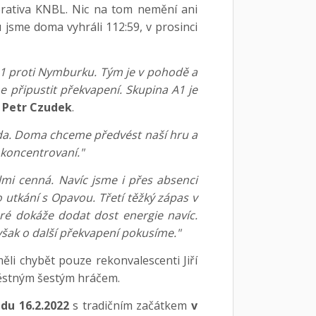
erativa KNBL. Nic na tom nemění ani
nu jsme doma vyhráli 112:59, v prosinci
A1 proti Nymburku. Tým je v pohodě a
připustit překvapení. Skupina A1 je
u
Petr Czudek
.
áda. Doma chceme předvést naší hru a
 koncentrovaní."
lmi cenná. Navíc jsme i přes absenci
 utkání s Opavou. Třetí těžký zápas v
ré dokáže dodat dost energie navíc.
však o další překvapení pokusíme."
li chybět pouze rekonvalescenti Jiří
ověstným šestým hráčem.
edu 16.2.2022
s tradičním začátkem
v