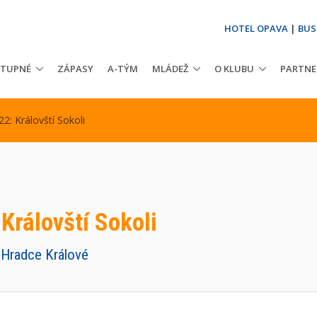
HOTEL OPAVA
|
BUS
STUPNÉ
ZÁPASY
A-TÝM
MLÁDEŽ
O KLUBU
PARTNE
2: Královští Sokoli
Královští Sokoli
 Hradce Králové