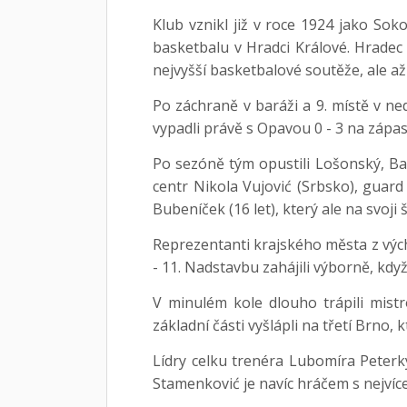
Klub vznikl již v roce 1924 jako So
basketbalu v Hradci Králové. Hradec
nejvyšší basketbalové soutěže, ale až
Po záchraně v baráži a 9. místě v ne
vypadli právě s Opavou 0 - 3 na zápa
Po sezóně tým opustili Lošonský, Ba
centr Nikola Vujović (Srbsko), guar
Bubeníček (16 let), který ale na svoji 
Reprezentanti krajského města z vých
- 11. Nadstavbu zahájili výborně, když
V minulém kole dlouho trápili mist
základní části vyšlápli na třetí Brno, k
Lídry celku trenéra Lubomíra Peterk
Stamenković je navíc hráčem s nejvíce