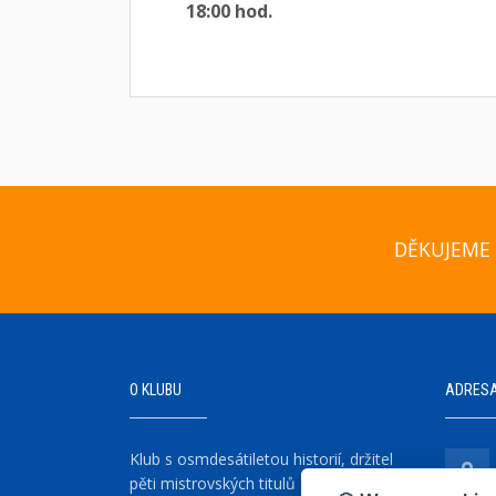
18:00 hod.
DĚKUJEME 
O KLUBU
ADRES
Klub s osmdesátiletou historií, držitel
pěti mistrovských titulů a šesti vítězství