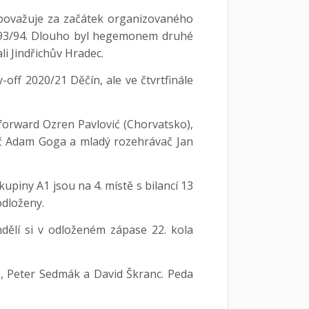
é považuje za začátek organizovaného
 1993/94. Dlouho byl hegemonem druhé
li Jindřichův Hradec.
off 2020/21 Děčín, ale ve čtvrtfinále
forward Ozren Pavlović (Chorvatsko),
vač Adam Goga a mladý rozehrávač Jan
piny A1 jsou na 4. místě s bilancí 13
 odloženy.
dělí si v odloženém zápase 22. kola
ć, Peter Sedmák a David Škranc. Peda