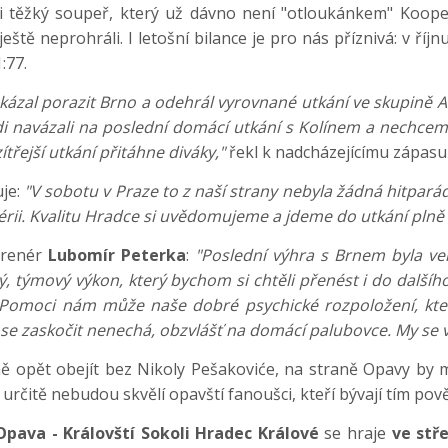
mi těžký soupeř, který už dávno není "otloukánkem" Koop
ště neprohráli. I letošní bilance je pro nás příznivá: v říj
:77.
okázal porazit Brno a odehrál vyrovnané utkání ve skupině 
navázali na poslední domácí utkání s Kolínem a nechceme 
třejší utkání přitáhne diváky,"
řekl k nadcházejícímu zápas
je:
"V sobotu v Praze to z naší strany nebyla žádná hitpar
érii. Kvalitu Hradce si uvědomujeme a jdeme do utkání plně
trenér
Lubomír Peterka
:
"Poslední výhra s Brnem byla ve
 týmový výkon, který bychom si chtěli přenést i do dalšího
t. Pomoci nám může naše dobré psychické rozpoložení, kte
ak se zaskočit nenechá, obzvlášť na domácí palubovce. My se 
 opět obejít bez Nikoly Pešakoviće, na straně Opavy by mě
 určitě nebudou skvělí opavští fanoušci, kteří bývají tím p
Opava - Královští Sokoli Hradec Králové
se hraje
ve stř