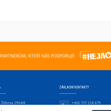
PARTNERŮM, KTEŘÍ NÁS PODPORUJÍ!
A
ZÁKLADNÍ KONTAKTY
Žižkova 2904/8
+420 737 218 679
747 07 Opava-Předměstí