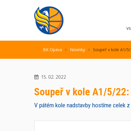
V
BK Opava
Novinky
Soupeř v kole A1/5/2
15. 02. 2022
Soupeř v kole A1/5/22: 
V pátém kole nadstavby hostíme celek z