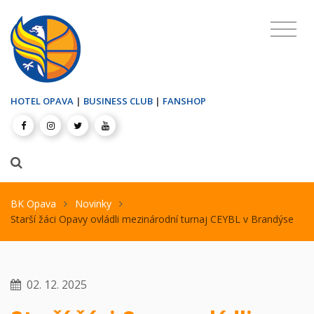
HOTEL OPAVA
|
BUSINESS CLUB
|
FANSHOP
BK Opava
Novinky
Starší žáci Opavy ovládli mezinárodní turnaj CEYBL v Brandýse
02. 12. 2025