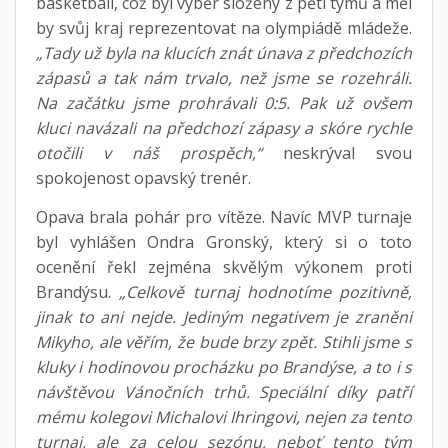
basketball, což byl výběr složený z pěti týmů a měl
by svůj kraj reprezentovat na olympiádě mládeže.
„Tady už byla na klucích znát únava z předchozích
zápasů a tak nám trvalo, než jsme se rozehráli.
Na začátku jsme prohrávali 0:5. Pak už ovšem
kluci navázali na předchozí zápasy a skóre rychle
otočili v náš prospěch,“
neskrýval svou
spokojenost opavský trenér.
Opava brala pohár pro vítěze. Navíc MVP turnaje
byl vyhlášen Ondra Gronský, který si o toto
ocenění řekl zejména skvělým výkonem proti
Brandýsu.
„Celkově turnaj hodnotíme pozitivně,
jinak to ani nejde. Jediným negativem je zraněni
Mikyho, ale věřím, že bude brzy zpět. Stihli jsme s
kluky i hodinovou procházku po Brandýse, a to i s
návštěvou Vánočních trhů. Speciální díky patří
mému kolegovi Michalovi Ihringovi, nejen za tento
turnaj, ale za celou sezónu, neboť tento tým