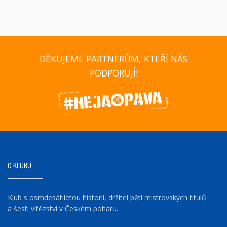
DĚKUJEME PARTNERŮM, KTEŘÍ NÁS
PODPORUJÍ!
O KLUBU
Klub s osmdesátiletou historií, držitel pěti mistrovských titulů
a šesti vítězství v Českém poháru.