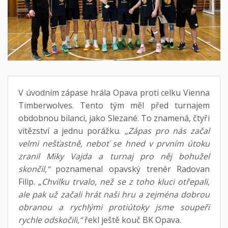
V úvodním zápase hrála Opava proti celku Vienna
Timberwolves. Tento tým měl před turnajem
obdobnou bilanci, jako Slezané. To znamená, čtyři
vítězství a jednu porážku.
„Zápas pro nás začal
velmi nešťastně, neboť se hned v prvním útoku
zranil Miky Vajda a turnaj pro něj bohužel
skončil,“
poznamenal opavský trenér Radovan
Filip.
„Chvilku trvalo, než se z toho kluci otřepali,
ale pak už začali hrát naši hru a zejména dobrou
obranou a rychlými protiútoky jsme soupeři
rychle odskočili,“
řekl ještě kouč BK Opava.