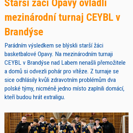
Starší žáci Opavy ovládli
mezinárodní turnaj CEYBL v
Brandýse
Parádním výsledkem se blýskli starší žáci
basketbalové Opavy. Na mezinárodním turnaji
CEYBL v Brandýse nad Labem nenašli přemožitele
a domů si odvezli pohár pro vítěze. Z turnaje se
sice odhlásily kvůli zdravotním problémům dva
polské týmy, nicméně jedno místo zaplnili domácí,
kteří budou hrát extraligu.