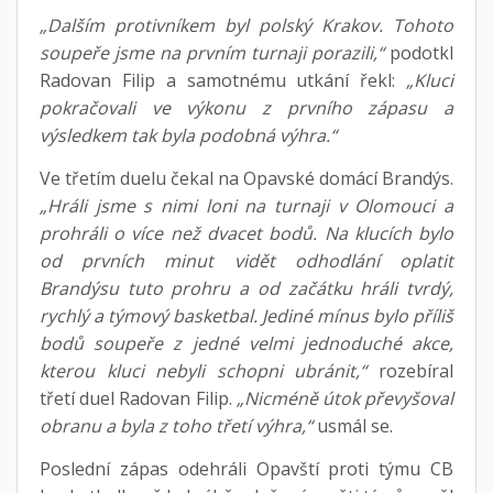
„Dalším protivníkem byl polský Krakov. Tohoto
soupeře jsme na prvním turnaji porazili,“
podotkl
Radovan Filip a samotnému utkání řekl:
„Kluci
pokračovali ve výkonu z prvního zápasu a
výsledkem tak byla podobná výhra.“
Ve třetím duelu čekal na Opavské domácí Brandýs.
„Hráli jsme s nimi loni na turnaji v Olomouci a
prohráli o více než dvacet bodů. Na klucích bylo
od prvních minut vidět odhodlání oplatit
Brandýsu tuto prohru a od začátku hráli tvrdý,
rychlý a týmový basketbal. Jediné mínus bylo příliš
bodů soupeře z jedné velmi jednoduché akce,
kterou kluci nebyli schopni ubránit,“
rozebíral
třetí duel Radovan Filip.
„Nicméně útok převyšoval
obranu a byla z toho třetí výhra,“
usmál se.
Poslední zápas odehráli Opavští proti týmu CB