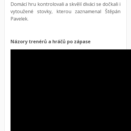
Domácí hru kontrolovali a skvělí diváci se dočkali i
vytoužené stovky, kterou zaznamenal Štěpán
Pavelek.
Názory trenérů a hráčů po zápase