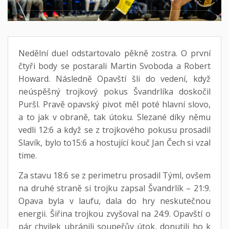
Nedělní duel odstartovalo pěkně zostra. O první
čtyři body se postarali Martin Svoboda a Robert
Howard. Následně Opavští šli do vedení, když
neúspěšný trojkový pokus Švandrlíka doskočil
Puršl. Pravě opavský pivot měl poté hlavní slovo,
a to jak v obraně, tak útoku. Slezané díky němu
vedli 12:6 a když se z trojkového pokusu prosadil
Slavík, bylo to15:6 a hostující kouč Jan Čech si vzal
time.
Za stavu 18:6 se z perimetru prosadil Týml, ovšem
na druhé straně si trojku zapsal Švandrlík – 21:9.
Opava byla v laufu, dala do hry neskutečnou
energii. Šiřina trojkou zvyšoval na 24:9. Opavští o
pár chvilek ubránili soupeřův útok, donutili ho k