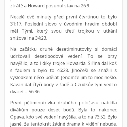
ztrátě a Howard posunul stav na 26:9.
Necelé dvě minuty před první čtvrtinou to bylo
31:17. Poslední slovo v úvodním hracím období
měl Týml, který svou třetí trojkou v utkání
snižoval na 34:23.
Na začátku druhé desetiminutovky si domácí
udržovali desetibodové vedení. To se brzy
navýšilo, a to i díky trojce Howarda. Šiřina dal koš
s faulem a bylo to 46:28. Jihočeši se snažili s
výsledkem něco udělat. Jenomže jim to moc nešlo.
Kavan dal čtyři body v řadě a Czudkův tým vedl o
dvacet – 56:36.
První pětiminutovka druhého poločasu nabídla
divákům pouze deset bodů. Byla to nakonec
Opava, kdo své vedení navýšila, a to na 73:52. Bylo
jasné, že tentokrát žádné drama k vidění nebude.