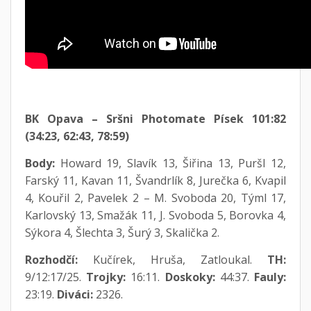
BK Opava – Sršni Photomate Písek 101:82
(34:23, 62:43, 78:59)
Body:
Howard 19, Slavík 13, Šiřina 13, Puršl 12,
Farský 11, Kavan 11, Švandrlík 8, Jurečka 6, Kvapil
4, Kouřil 2, Pavelek 2 – M. Svoboda 20, Týml 17,
Karlovský 13, Smažák 11, J. Svoboda 5, Borovka 4,
Sýkora 4, Šlechta 3, Šurý 3, Skalička 2.
Rozhodčí:
Kučírek, Hruša, Zatloukal.
TH:
9/12:17/25.
Trojky:
16:11.
Doskoky:
44:37.
Fauly:
23:19.
Diváci:
2326.