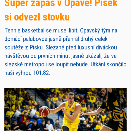
Super zápas v Opavě! Písek
si odvezl stovku
Tenhle basketbal se musel líbit. Opavský tým na
domácí palubovce jasně přehrál druhý celek
soutěže z Písku. Slezané před luxusní diváckou
návštěvou od prvních minut jasně ukázali, že ve
slezské metropoli se loupit nebude. Utkání skončilo
naší výhrou 101:82.