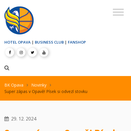
HOTEL OPAVA
|
BUSINESS CLUB
|
FANSHOP
BK Opava
Novinky
Super zápas v Opavě! Písek si odvezl stovku
29. 12. 2024