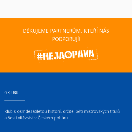
DĚKUJEME PARTNERŮM, KTEŘÍ NÁS
PODPORUJÍ!
O KLUBU
Klub s osmdesátiletou historií, držitel pěti mistrovských titulů
a šesti vítězství v Českém poháru.