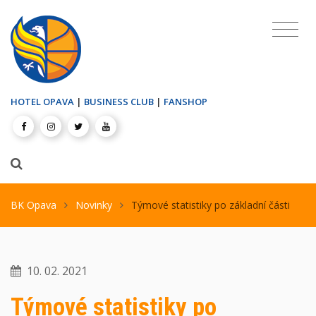
HOTEL OPAVA
|
BUSINESS CLUB
|
FANSHOP
BK Opava
Novinky
Týmové statistiky po základní části
10. 02. 2021
Týmové statistiky po