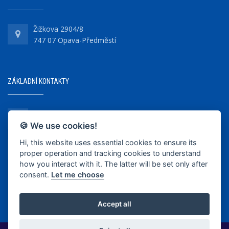
Žižkova 2904/8
747 07 Opava-Předměstí
ZÁKLADNÍ KONTAKTY
+420 737 218 679
🍪 We use cookies!
Hi, this website uses essential cookies to ensure its
info@bkopava.cz
proper operation and tracking cookies to understand
www.bkopava.cz
how you interact with it. The latter will be set only after
consent.
Let me choose
Accept all