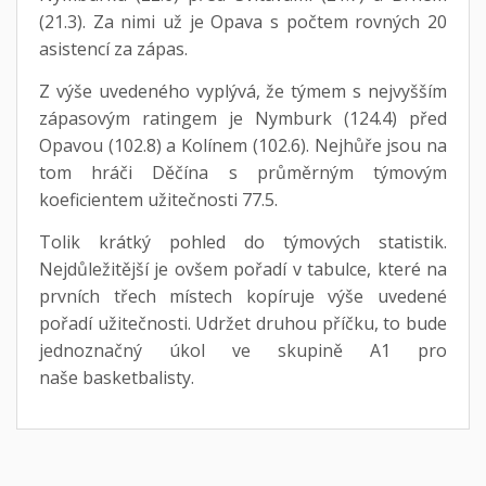
(21.3). Za nimi už je Opava s počtem rovných 20
asistencí za zápas.
Z výše uvedeného vyplývá, že týmem s nejvyšším
zápasovým ratingem je Nymburk (124.4) před
Opavou (102.8) a Kolínem (102.6). Nejhůře jsou na
tom hráči Děčína s průměrným týmovým
koeficientem užitečnosti 77.5.
Tolik krátký pohled do týmových statistik.
Nejdůležitější je ovšem pořadí v tabulce, které na
prvních třech místech kopíruje výše uvedené
pořadí užitečnosti. Udržet druhou příčku, to bude
jednoznačný úkol ve skupině A1 pro
naše basketbalisty.