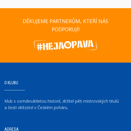
DĚKUJEME PARTNERŮM, KTEŘÍ NÁS
PODPORUJÍ!
O KLUBU
Klub s osmdesátiletou historií, držitel pěti mistrovských titulů
a šesti vítězství v Českém poháru.
ADRESA