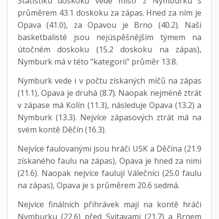
Statistiku doskoků vede mistr z Nymburku s
průměrem 43.1 doskoku za zápas. Hned za ním je
Opava (41.0), za Opavou je Brno (40.2). Naši
basketbalisté jsou nejúspěšnějším týmem na
útočném doskoku (15.2 doskoku na zápas),
Nymburk má v této "kategorii" průměr 13.8.
Nymburk vede i v počtu získaných míčů na zápas
(11.1), Opava je druhá (8.7). Naopak nejméně ztrát
v zápase má Kolín (11.3), následuje Opava (13.2) a
Nymburk (13.3). Nejvíce zápasových ztrát má na
svém kontě Děčín (16.3).
Nejvíce faulovanými jsou hráči USK a Děčína (21.9
získaného faulu na zápas), Opava je hned za nimi
(21.6). Naopak nejvíce faulují Válečníci (25.0 faulu
na zápas), Opava je s průměrem 20.6 sedmá.
Nejvíce finálních přihrávek mají na kontě hráči
Nymburku (22.6) před Svitavami (21.7) a Brnem