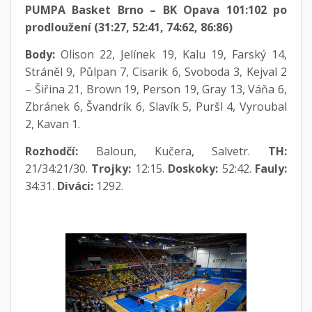
PUMPA Basket Brno – BK Opava 101:102 po
prodloužení (31:27, 52:41, 74:62, 86:86)
Body:
Olison 22, Jelínek 19, Kalu 19, Farský 14,
Stráněl 9, Půlpan 7, Cisarik 6, Svoboda 3, Kejval 2
– Šiřina 21, Brown 19, Person 19, Gray 13, Váňa 6,
Zbránek 6, Švandrík 6, Slavík 5, Puršl 4, Vyroubal
2, Kavan 1.
Rozhodčí:
Baloun, Kučera, Salvetr.
TH:
21/34:21/30.
Trojky:
12:15.
Doskoky:
52:42.
Fauly:
34:31.
Diváci:
1292.