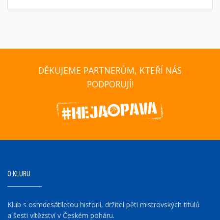
DĚKUJEME PARTNERŮM, KTEŘÍ NÁS
PODPORUJÍ!
O KLUBU
Klub s osmdesátiletou historií, držitel pěti mistrovských titulů
a šesti vítězství v Českém poháru.