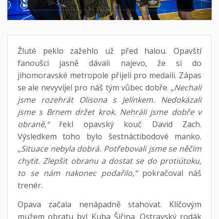
Žluté peklo zažehlo už před halou. Opavští
fanoušci jasně dávali najevo, že si do
jihomoravské metropole přijeli pro medaili. Zápas
se ale nevyvíjel pro náš tým vůbec dobře.
„Nechali
jsme rozehrát Olisona s Jelínkem. Nedokázali
jsme s Brnem držet krok. Nehráli jsme dobře v
obraně,“
řekl opavský kouč David Zach.
Výsledkem toho bylo šestnáctibodové manko.
„Situace nebyla dobrá. Potřebovali jsme se něčím
chytit. Zlepšit obranu a dostat se do protiútoku,
to se nám nakonec podařilo,“
pokračoval náš
trenér.
Opava začala nenápadně stahovat. Klíčovým
mužem obratu byl Kuba Šiřina. Ostravský rodák