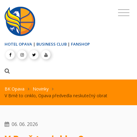
HOTEL OPAVA
|
BUSINESS CLUB
|
FANSHOP
BK Opava
Novinky
V Brně to cinklo, Opava předvedla neskutečný obrat
06. 06. 2026