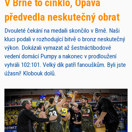
V Brně to cinklo, Opava
předvedla neskutečný obrat
Dvouleté čekání na medaili skončilo v Brně. Naši
kluci podali v rozhodující bitvě o bronz neskutečný
výkon. Dokázali vymazat až šestnáctibodové
vedení domácí Pumpy a nakonec v prodloužení
vyhráli 102:101. Velký dík patří fanouškům. Byli jste
úžasní! Klobouk dolů.