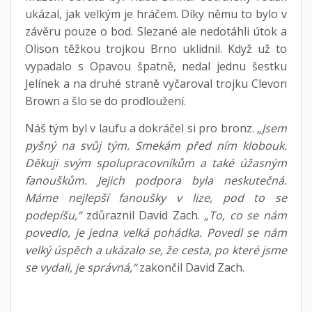
ukázal, jak velkým je hráčem. Díky němu to bylo v
závěru pouze o bod. Slezané ale nedotáhli útok a
Olison těžkou trojkou Brno uklidnil. Když už to
vypadalo s Opavou špatně, nedal jednu šestku
Jelínek a na druhé straně vyčaroval trojku Clevon
Brown a šlo se do prodloužení.
Náš tým byl v laufu a dokráčel si pro bronz.
„Jsem
pyšný na svůj tým. Smekám před ním klobouk.
Děkuji svým spolupracovníkům a také úžasným
fanouškům. Jejich podpora byla neskutečná.
Máme nejlepší fanoušky v lize, pod to se
podepíšu,“
zdůraznil David Zach.
„To, co se nám
povedlo, je jedna velká pohádka. Povedl se nám
velký úspěch a ukázalo se, že cesta, po které jsme
se vydali, je správná,“
zakončil David Zach.