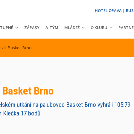
HOTEL OPAVA
|
BUS
STUPNÉ
ZÁPASY
A-TÝM
MLÁDEŽ
O KLUBU
PARTNE
azili Basket Brno
i Basket Brno
ském utkání na palubovce Basket Brno vyhráli 105:79. Ne
m Klečka 17 bodů.