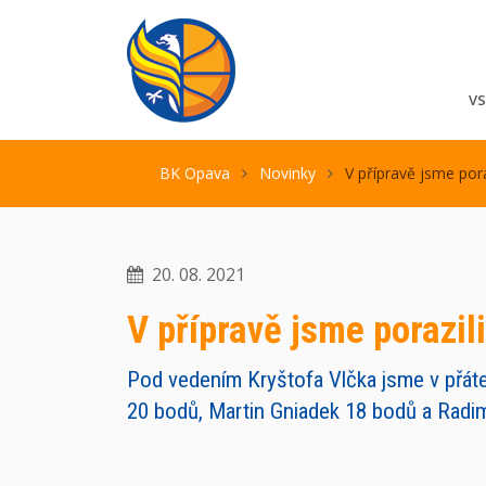
V
BK Opava
Novinky
V přípravě jsme por
20. 08. 2021
V přípravě jsme porazil
Pod vedením Kryštofa Vlčka jsme v přátel
20 bodů, Martin Gniadek 18 bodů a Radi