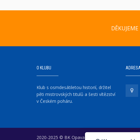
DĚKUJEME 
O KLUBU
ADRES
Klub s osmdesátiletou historií, držitel
pěti mistrovských titulů a šesti vítězství
v Českém poháru.
2020-2025 © BK Opava
|
Vytvořil
WEB-KLUB.cz