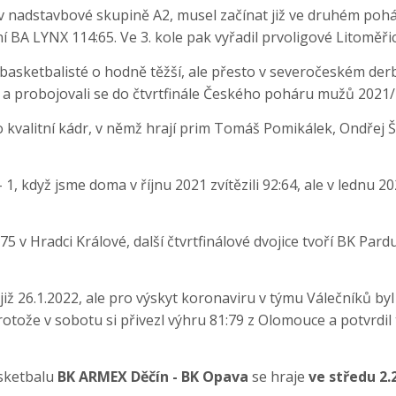
v nadstavbové skupině A2, musel začínat již ve druhém pohá
í BA LYNX 114:65. Ve 3. kole pak vyřadil prvoligové Litoměřic
ští basketbalisté o hodně těžší, ale přesto v severočeském d
m a probojovali se do čtvrtfinále Českého poháru mužů 2021
kvalitní kádr, v němž hrají prim Tomáš Pomikálek, Ondřej Ši
1, když jsme doma v říjnu 2021 zvítězili 92:64, ale v lednu 2
5 v Hradci Králové, další čtvrtfinálové dvojice tvoří BK Par
ž 26.1.2022, ale pro výskyt koronaviru v týmu Válečníků byl
protože v sobotu si přivezl výhru 81:79 z Olomouce a potvrdi
asketbalu
BK ARMEX Děčín - BK Opava
se hraje
ve středu 2.