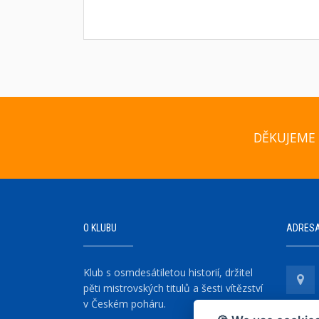
DĚKUJEME 
O KLUBU
ADRES
Klub s osmdesátiletou historií, držitel
pěti mistrovských titulů a šesti vítězství
v Českém poháru.