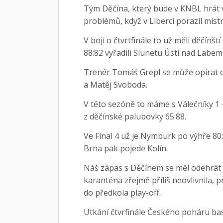
Tým Děčína, který bude v KNBL hrát 
problémů, když v Liberci porazil místn
V boji o čtvrtfinále to už měli děčín
88:82 vyřadili Slunetu Ústí nad Labe
Trenér Tomáš Grepl se může opírat o 
a Matěj Svoboda.
V této sezóně to máme s Válečníky 1 - 
z děčínské palubovky 65:88.
Ve Final 4 už je Nymburk po výhře 80:7
Brna pak pojede Kolín.
Náš zápas s Děčínem se měl odehrát ji
karanténa zřejmě příliš neovlivnila, 
do předkola play-off.
Utkání čtvrfinále Českého poháru b