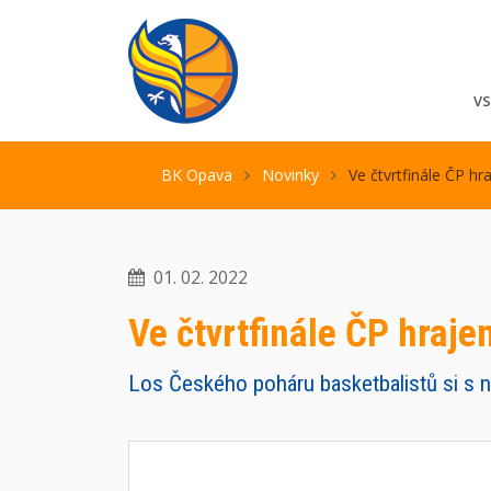
V
BK Opava
Novinky
Ve čtvrtfinále ČP h
01. 02. 2022
Ve čtvrtfinále ČP hraje
Los Českého poháru basketbalistů si s n