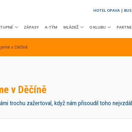
HOTEL OPAVA
|
BUS
STUPNÉ
ZÁPASY
A-TÝM
MLÁDEŽ
O KLUBU
PARTNE
rajeme v Děčíně
me v Děčíně
ámi trochu zažertoval, když nám přisoudil toho nejvz