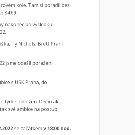
rovém kole. Tam si poradil bez
e 84:69.
erby nakonec po výsledku
/22.
ška, Ty Nichols, Brett Prahl
022 jsme odešli poraženi
dubice s USK Praha, do
 o týden odložen. Děčín ale
l tak své ambice na postup
2.2022
se začátkem
v 18:00 hod.