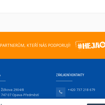
PARTNERŮM, KTEŘÍ NÁS PODPORUJÍ!
A
ZÁKLADNÍ KONTAKTY
Žižkova 2904/8
+420 737 218 679
747 07 Opava-Předměstí