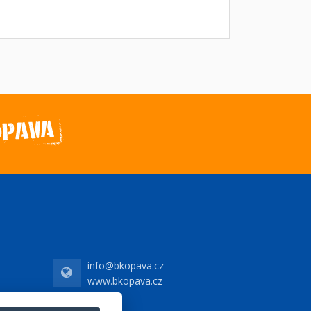
info@bkopava.cz
www.bkopava.cz