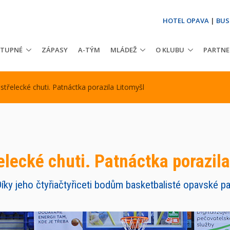
HOTEL OPAVA
|
BUS
STUPNÉ
ZÁPASY
A-TÝM
MLÁDEŽ
O KLUBU
PARTNE
střelecké chuti. Patnáctka porazila Litomyšl
elecké chuti. Patnáctka porazil
íky jeho čtyřiačtyřiceti bodům basketbalisté opavské pa