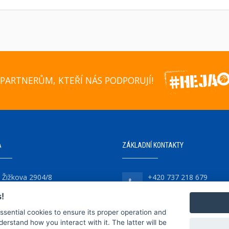
PARTNERŮM, KTEŘÍ NÁS PODPORUJÍ!
A
ZÁKLADNÍ KONTAKTY
Žižkova 2904/8
+420 737 218 679
747 07 Opava-Předměstí
!
essential cookies to ensure its proper operation and
derstand how you interact with it. The latter will be