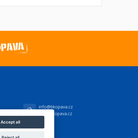
info@bkopava.cz
www.bkopava.cz
Accept all
Reject all