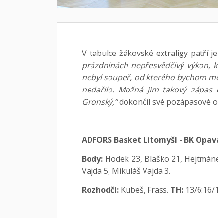
V tabulce žákovské extraligy patří 
prázdninách nepřesvědčivý výkon, k
nebyl soupeř, od kterého bychom mě
nedařilo. Možná jim takový zápas 
Gronský,“
dokončil své pozápasové oh
ADFORS Basket Litomyšl - BK Opava U
Body:
Hodek 23, Blaško 21, Hejtmánek 
Vajda 5, Mikuláš Vajda 3.
Rozhodčí:
Kubeš, Frass.
TH:
13/6:16/