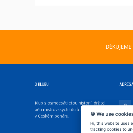
DĚKUJEME 
O KLUBU
ADRES
Klub s osmdesátiletou historií, držitel
pěti mistrovských titulů a šesti vítězství
🍪 We use cookies
v Českém poháru.
Hi, this website uses 
tracking cookies to un