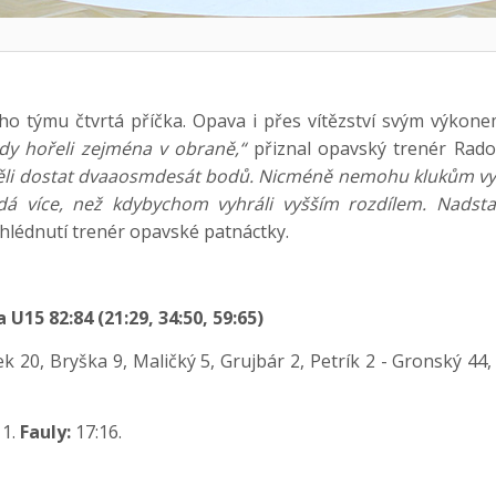
jeho týmu čtvrtá příčka. Opava i přes vítězství svým výkon
dy hořeli zejména v obraně,“
přiznal opavský trenér Radov
li dostat dvaaosmdesát bodů. Nicméně nemohu klukům vytkn
dá více, než kdybychom vyhráli vyšším rozdílem. Nadst
lédnutí trenér opavské patnáctky.
15 82:84 (21:29, 34:50, 59:65)
20, Bryška 9, Maličký 5, Grujbár 2, Petrík 2 - Gronský 44, 
11.
Fauly:
17:16.