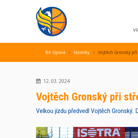
V
BK Opava
Novinky
Vojtěch Gronský při 
12. 03. 2024
Vojtěch Gronský při stř
Velkou jízdu předvedl Vojtěch Gronský. D