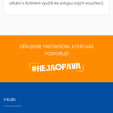
utkání s Kolínem využili ke vstupu svých voucherů.
DĚKUJEME PARTNERŮM, KTEŘÍ NÁS
PODPORUJÍ!
O KLUBU