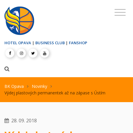
HOTEL OPAVA
|
BUSINESS CLUB
|
FANSHOP
BK Opava
Novinky
Výdej plastových permanentek až na zápase s Ústím
28. 09. 2018