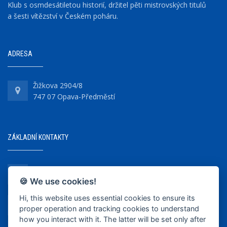
Klub s osmdesátiletou historií, držitel pěti mistrovských titulů
a šesti vítězství v Českém poháru.
ADRESA
Žižkova 2904/8
747 07 Opava-Předměstí
ZÁKLADNÍ KONTAKTY
+420 737 218 679
🍪 We use cookies!
Hi, this website uses essential cookies to ensure its
info@bkopava.cz
proper operation and tracking cookies to understand
www.bkopava.cz
how you interact with it. The latter will be set only after