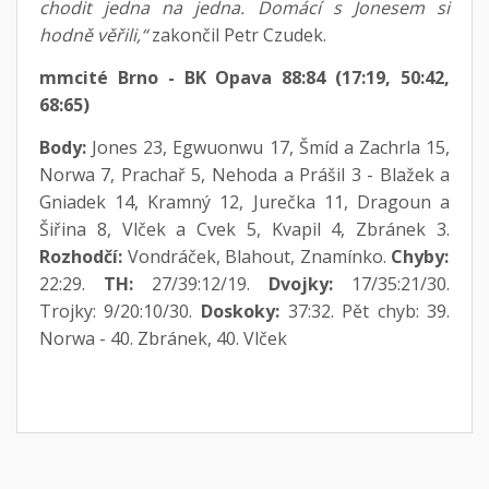
chodit jedna na jedna. Domácí s Jonesem si
hodně věřili,“
zakončil Petr Czudek.
mmcité Brno - BK Opava 88:84 (17:19, 50:42,
68:65)
Body:
Jones 23, Egwuonwu 17, Šmíd a Zachrla 15,
Norwa 7, Prachař 5, Nehoda a Prášil 3 - Blažek a
Gniadek 14, Kramný 12, Jurečka 11, Dragoun a
Šiřina 8, Vlček a Cvek 5, Kvapil 4, Zbránek 3.
Rozhodčí:
Vondráček, Blahout, Znamínko.
Chyby:
22:29.
TH:
27/39:12/19.
Dvojky:
17/35:21/30.
Trojky: 9/20:10/30.
Doskoky:
37:32. Pět chyb: 39.
Norwa - 40. Zbránek, 40. Vlček