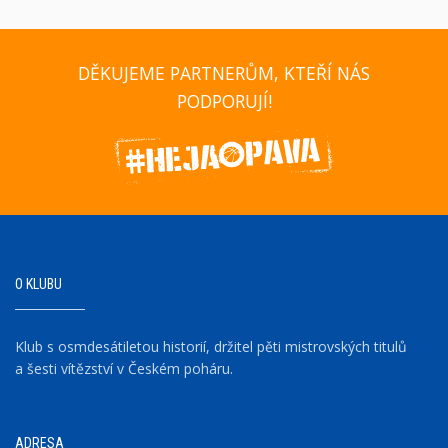
DĚKUJEME PARTNERŮM, KTEŘÍ NÁS
PODPORUJÍ!
O KLUBU
Klub s osmdesátiletou historií, držitel pěti mistrovských titulů
a šesti vítězství v Českém poháru.
ADRESA