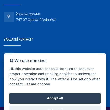
Žižkova 2904/8
747 07 Opava-Předměstí
ZÁKLADNÍ KONTAKTY
+420 737 218 679
🍪 We use cookies!
Hi, this website uses essential cookies to ensure its
info@bkopava.cz
proper operation and tracking cookies to understand
www.bkopava.cz
how you interact with it. The latter will be set only after
consent.
Let me choose
Accept all