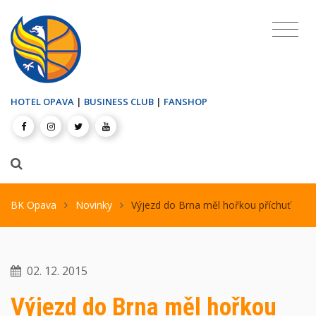
HOTEL OPAVA
|
BUSINESS CLUB
|
FANSHOP
BK Opava
Novinky
Výjezd do Brna měl hořkou příchuť
02. 12. 2015
Výjezd do Brna měl hořkou