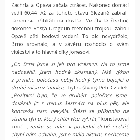
Zachrla a Opava začala ztrácet. Nakonec domácí
vedli 60:44. Až za tohoto stavu Slezané zabrali,
rázem se přiblížili na dostřel. Ve čtvrté čtvrtině
dokonce Rosťa Dragoun trefenou trojkou zařídil
Opavě pěti bodové vedení. To ale nevydrželo,
Brno srovnalo, a v závěru rozhodlo o svém
vítězství a to hlavně díky Jonesovi.
„
Do Brna jsme si jeli pro vítězství. Na to jsme
nedosáhli. Jsem hodně zklamaný. Náš výkon
z prvního poločasu nebyl hodný týmu bojující o
druhé místo v tabulce,
“ byl naštvaný Petr Czudek.
„Pozitivní bylo, že ve druhém poločase jsme
dokázali jít z minus šestnáct na plus pět, ale
koncovka nám nevyšla. Štěstí se přiklonilo na
stranu týmu, který chtěl více vyhrát,“
konstatoval
kouč.
„Venku se nám v poslední době nedaří,
chybí nám odvaha, jsme málo aktivní, nechceme