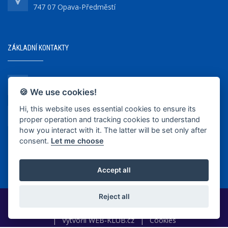
747 07 Opava-Předměstí
ZÁKLADNÍ KONTAKTY
+420 737 218 679
🍪 We use cookies!
Hi, this website uses essential cookies to ensure its
info@bkopava.cz
proper operation and tracking cookies to understand
www.bkopava.cz
how you interact with it. The latter will be set only after
consent.
Let me choose
Accept all
Reject all
2020-2025 © BK Opava
|
Vytvořil
WEB-KLUB.cz
|
Cookies