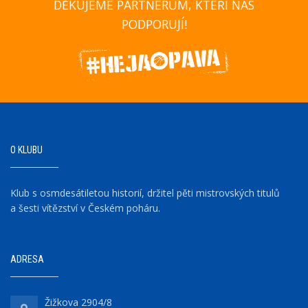
DĚKUJEME PARTNERŮM, KTEŘÍ NÁS
PODPORUJÍ!
O KLUBU
Klub s osmdesátiletou historií, držitel pěti mistrovských titulů
a šesti vítězství v Českém poháru.
ADRESA
Žižkova 2904/8