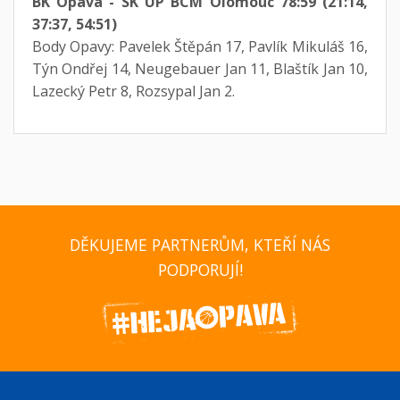
BK Opava - SK UP BCM Olomouc 78:59 (21:14,
37:37, 54:51)
Body Opavy: Pavelek Štěpán 17, Pavlík Mikuláš 16,
Týn Ondřej 14, Neugebauer Jan 11, Blaštík Jan 10,
Lazecký Petr 8, Rozsypal Jan 2.
DĚKUJEME PARTNERŮM, KTEŘÍ NÁS
PODPORUJÍ!