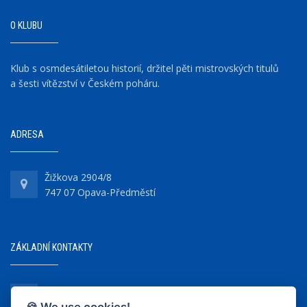
O KLUBU
Klub s osmdesátiletou historií, držitel pěti mistrovských titulů
a šesti vítězství v Českém poháru.
ADRESA
Žižkova 2904/8
747 07 Opava-Předměstí
ZÁKLADNÍ KONTAKTY
+420 737 218 679
🍪 We use cookies!