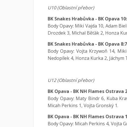
U10 (Oblastní přebor)
BK Snakes Hrabůvka - BK Opava 10
Body Opavy: Miki Vajda 10, Adam Bieli
Drozdek 3, Michal Běťák 2, Honza Kur
BK Snakes Hrabůvka - BK Opava 8:
Body Opavy: Vojta Krzywoň 14, Miki V
Nedopílek 4, Honza Kurka 2, Jáchym 
U12 (Oblastní přebor)
BK Opava - BK NH Flames Ostrava 2
Body Opavy: Maty Bindr 6, Kuba Krav
Micah Perkins 1, Vojta Gronský 1.
BK Opava - BK NH Flames Ostrava 1
Body Opavy: Micah Perkins 4, Vojta G