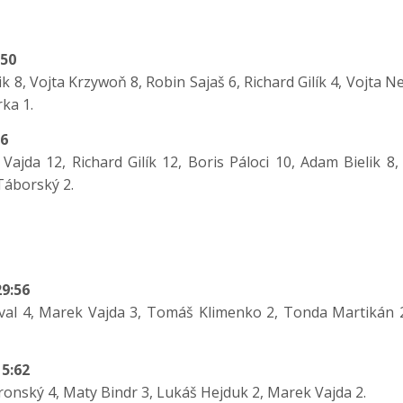
:50
k 8, Vojta Krzywoň 8, Robin Sajaš 6, Richard Gilík 4, Vojta 
ka 1.
76
ajda 12, Richard Gilík 12, Boris Páloci 10, Adam Bielik 8,
Táborský 2.
9:56
al 4, Marek Vajda 3, Tomáš Klimenko 2, Tonda Martikán 2,
5:62
ronský 4, Maty Bindr 3, Lukáš Hejduk 2, Marek Vajda 2.