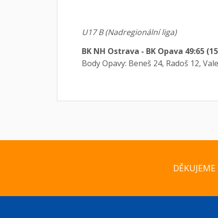
U17 B (Nadregionální liga)
BK NH Ostrava - BK Opava 49:65 (15:
Body Opavy: Beneš 24, Radoš 12, Valen
DĚKUJEME 