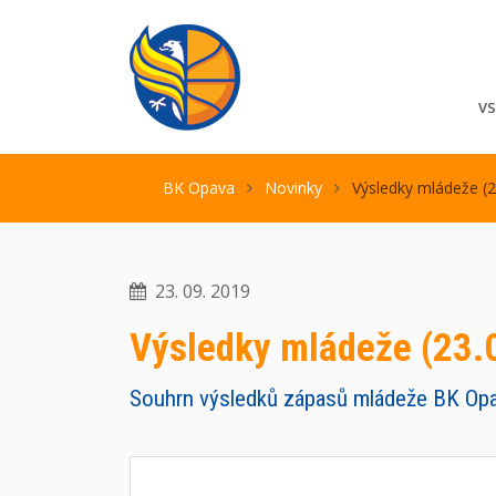
V
BK Opava
Novinky
Výsledky mládeže (2
23. 09. 2019
Výsledky mládeže (23.
Souhrn výsledků zápasů mládeže BK Opa