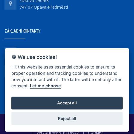
Žižkova 2904/8
747 07 Opava-Předměstí
ZÁKLADNÍ KONTAKTY
+420 737 218 679
🍪 We use cookies!
Hi, this website uses essential cookies to ensure its
info@bkopava.cz
proper operation and tracking cookies to understand
www.bkopava.cz
how you interact with it. The latter will be set only after
consent.
Let me choose
Accept all
Reject all
2020-2025 © BK Opava
|
Vytvořil
WEB-KLUB.cz
|
Cookies