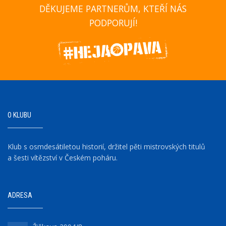
DĚKUJEME PARTNERŮM, KTEŘÍ NÁS
PODPORUJÍ!
O KLUBU
Klub s osmdesátiletou historií, držitel pěti mistrovských titulů
a šesti vítězství v Českém poháru.
ADRESA