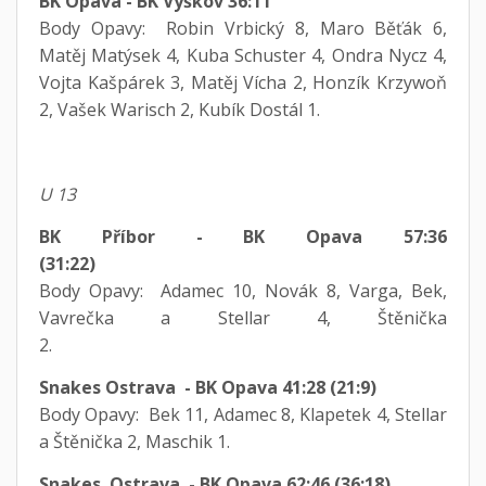
BK Opava - BK Vyškov 36:11
Body Opavy: Robin Vrbický 8, Maro Běťák 6,
Matěj Matýsek 4, Kuba Schuster 4, Ondra Nycz 4,
Vojta Kašpárek 3, Matěj Vícha 2, Honzík Krzywoň
2, Vašek Warisch 2, Kubík Dostál 1.
U 13
BK Příbor - BK Opava 57:36
(31:22)
Body Opavy: Adamec 10, Novák 8, Varga, Bek,
Vavrečka a Stellar 4, Štěnička
2.
Snakes Ostrava - BK Opava 41:28 (21:9)
Body Opavy: Bek 11, Adamec 8, Klapetek 4, Stellar
a Štěnička 2, Maschik 1.
Snakes Ostrava - BK Opava 62:46 (36:18)