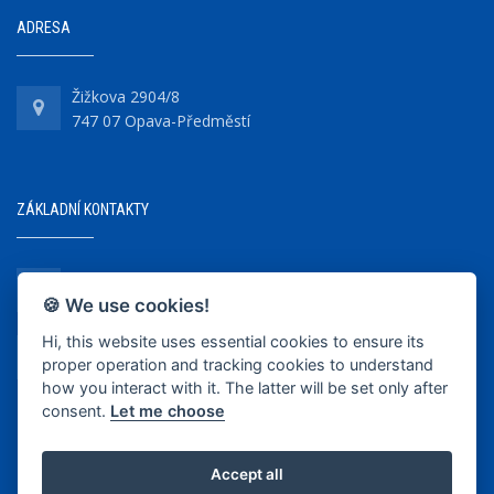
ADRESA
Žižkova 2904/8
747 07 Opava-Předměstí
ZÁKLADNÍ KONTAKTY
+420 737 218 679
🍪 We use cookies!
Hi, this website uses essential cookies to ensure its
info@bkopava.cz
proper operation and tracking cookies to understand
www.bkopava.cz
how you interact with it. The latter will be set only after
consent.
Let me choose
Accept all