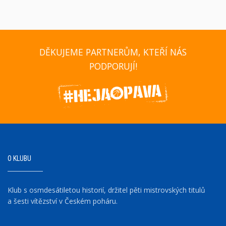
DĚKUJEME PARTNERŮM, KTEŘÍ NÁS
PODPORUJÍ!
O KLUBU
Klub s osmdesátiletou historií, držitel pěti mistrovských titulů
a šesti vítězství v Českém poháru.