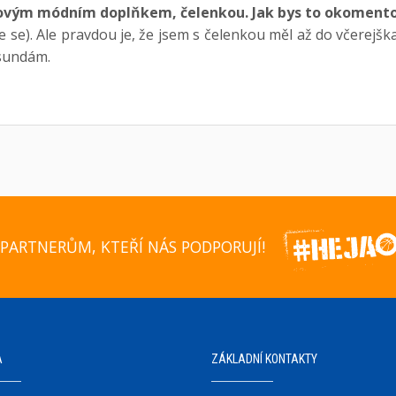
 novým módním doplňkem, čelenkou. Jak bys to okoment
e se). Ale pravdou je, že jsem s čelenkou měl až do včerejšk
 sundám.
PARTNERŮM, KTEŘÍ NÁS PODPORUJÍ!
A
ZÁKLADNÍ KONTAKTY