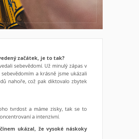
vedený začátek, je to tak?
zvedali sebevědomí. Už minulý zápas v
ím sebevědomím a krásně jsme ukázali
bodů nahoře, což pak diktovalo zbytek
toho tvrdost a máme zisky, tak se to
oncentrovaní a intenzivní.
Děčínem ukázal, že vysoké náskoky