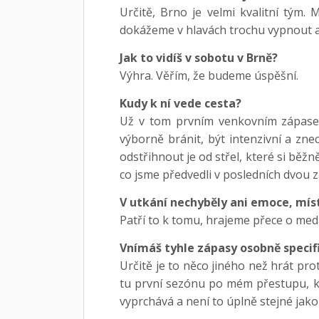
Určitě, Brno je velmi kvalitní tým.
dokážeme v hlavách trochu vypnout a
Jak to vidíš v sobotu v Brně?
Výhra. Věřím, že budeme úspěšní.
Kudy k ní vede cesta?
Už v tom prvním venkovním zápase j
výborně bránit, být intenzivní a zn
odstřihnout je od střel, které si bě
co jsme předvedli v posledních dvou 
V utkání nechyběly ani emoce, míst
Patří to k tomu, hrajeme přece o meda
Vnímáš tyhle zápasy osobně specific
Určitě je to něco jiného než hrát pr
tu první sezónu po mém přestupu, kdy
vyprchává a není to úplně stejné jako 