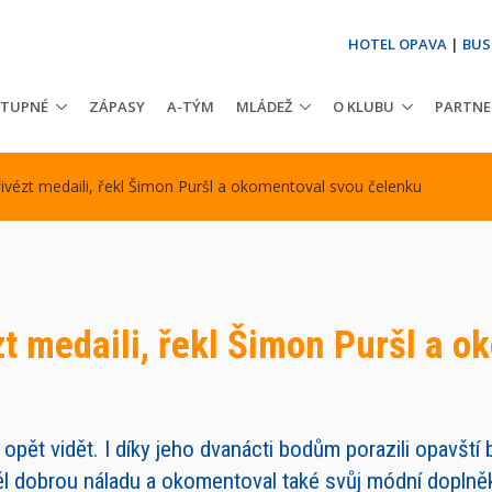
HOTEL OPAVA
|
BUS
STUPNÉ
ZÁPASY
A-TÝM
MLÁDEŽ
O KLUBU
PARTNE
ivézt medaili, řekl Šimon Puršl a okomentoval svou čelenku
zt medaili, řekl Šimon Puršl a 
opět vidět. I díky jeho dvanácti bodům porazili opavští b
l dobrou náladu a okomentoval také svůj módní doplněk