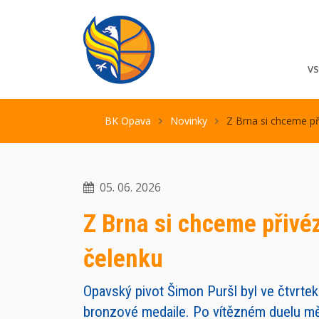
V
BK Opava
Novinky
Z Brna si chceme př
05. 06. 2026
Z Brna si chceme přivé
čelenku
Opavský pivot Šimon Puršl byl ve čtvrtek 
bronzové medaile. Po vítězném duelu mě