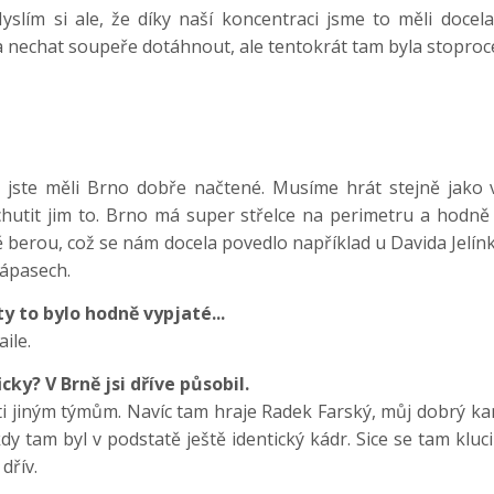
 Myslím si ale, že díky naší koncentraci jsme to měli doce
 nechat soupeře dotáhnout, ale tentokrát tam byla stoproce
ste měli Brno dobře načtené. Musíme hrát stejně jako v
echutit jim to. Brno má super střelce na perimetru a hodně
žně berou, což se nám docela povedlo například u Davida Jelí
zápasech.
y to bylo hodně vypjaté...
ile.
ky? V Brně jsi dříve působil.
oti jiným týmům. Navíc tam hraje Radek Farský, můj dobrý ka
 tam byl v podstatě ještě identický kádr. Sice se tam kluc
dřív.