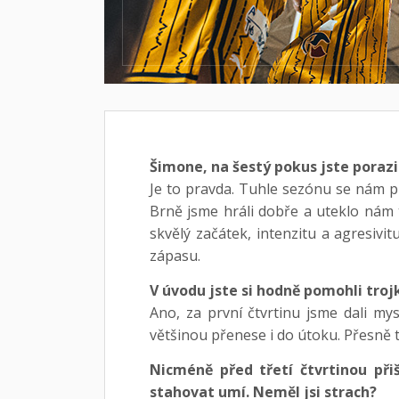
Šimone, na šestý pokus jste porazi
Je to pravda. Tuhle sezónu se nám pr
Brně jsme hráli dobře a uteklo nám 
skvělý začátek, intenzitu a agresivi
zápasu.
V úvodu jste si hodně pomohli trojk
Ano, za první čtvrtinu jsme dali my
většinou přenese i do útoku. Přesně t
Nicméně před třetí čtvrtinou při
stahovat umí. Neměl jsi strach?