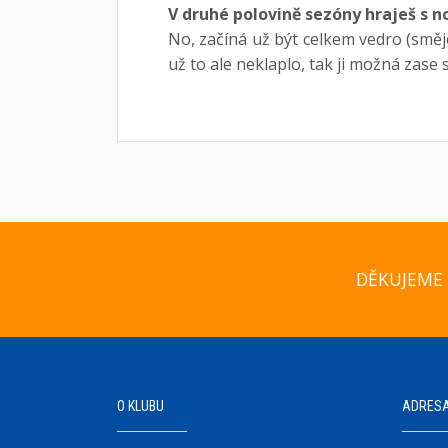
V druhé polovině sezóny hraješ s
No, začíná už být celkem vedro (směj
už to ale neklaplo, tak ji možná zase
DĚKUJEME 
O KLUBU
ADRES