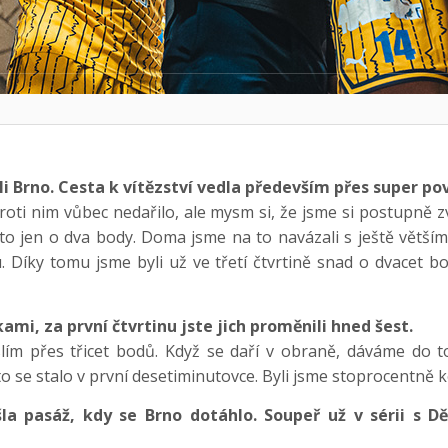
li Brno. Cesta k vítězství vedla především přes super po
oti nim vůbec nedařilo, ale mysm si, že jsme si postupně 
to jen o dva body. Doma jsme na to navázali s ještě větš
tu. Díky tomu jsme byli už ve třetí čtvrtině snad o dvacet 
ami, za první čtvrtinu jste jich proměnili hned šest.
slím přes třicet bodů. Když se daří v obraně, dáváme do 
o se stalo v první desetiminutovce. Byli jsme stoprocentně k
šla pasáž, kdy se Brno dotáhlo. Soupeř už v sérii s 